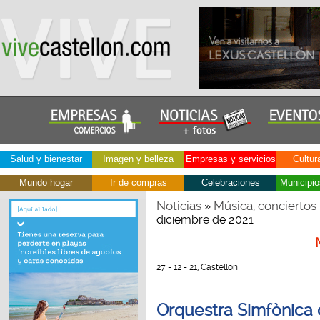
Salud y bienestar
Imagen y belleza
Empresas y servicios
Cultur
Mundo hogar
Ir de compras
Celebraciones
Municipio
Noticias
Música, conciertos
»
diciembre de 2021
27 - 12 - 21, Castellón
Orquestra Simfònica 