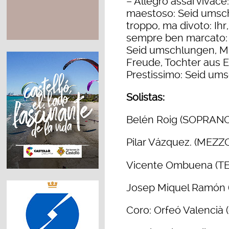
– Allegro assai vivac
maestoso: Seid umsch
troppo, ma divoto: Ihr
sempre ben marcato: 
Seid umschlungen, Mil
Freude, Tochter aus E
Prestissimo: Seid ums
Solistas:
Belén Roig (SOPRANO
Pilar Vázquez.
(MEZZ
Vicente Ombuena (T
Josep Miquel Ramón 
Coro: Orfeó Valencià (