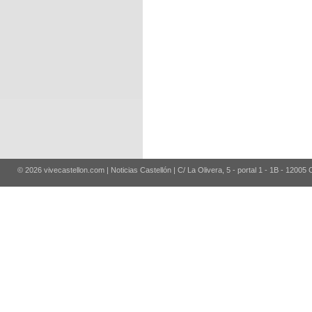
© 2026 vivecastellon.com | Noticias Castellón | C/ La Olivera, 5 - portal 1 - 1B - 12005 