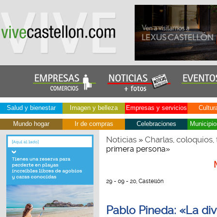
Salud y bienestar
Imagen y belleza
Empresas y servicios
Cultur
Mundo hogar
Ir de compras
Celebraciones
Municipio
Noticias
Charlas, coloquios, 
»
primera persona»
29 - 09 - 20, Castellón
Pablo Pineda: «La di