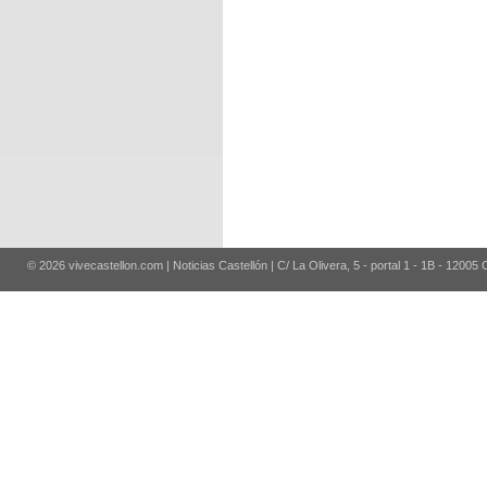
© 2026 vivecastellon.com | Noticias Castellón | C/ La Olivera, 5 - portal 1 - 1B - 12005 