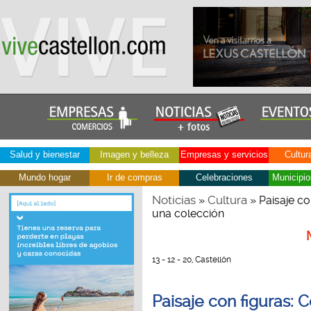
Salud y bienestar
Imagen y belleza
Empresas y servicios
Cultur
Mundo hogar
Ir de compras
Celebraciones
Municipio
Noticias
Cultura
»
» Paisaje co
una colección
13 - 12 - 20, Castellón
Paisaje con figuras: 