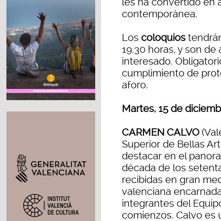
les ha convertido en 
contemporánea.
Los
coloquios
tendrán
19.30 horas, y son de 
interesado. Obligatori
cumplimiento de prot
aforo.
Martes, 15 de diciemb
CARMEN CALVO
(Val
Superior de Bellas Ar
destacar en el panora
década de los setenta.
recibidas en gran med
valenciana encarnada
integrantes del Equip
comienzos. Calvo es u