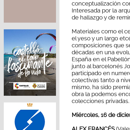
conceptualización c
Interesada por la arq
de hallazgo y de remi
Materiales como el cem
el yeso y un largo et
composiciones que se
décadas en una evoluc
España en el Pabellón
junto al barcelonés 
participado en numero
colectivas tanto a niv
mismo, ha sido premia
obra la podemos enco
colecciones privadas.
Miércoles, 16 de dici
ALEX FRANCÉS
(Valen