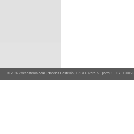
© 2026 vivecastellon.com | Noticias Castellón | C/ La Olivera, 5 - portal 1 - 1B - 12005 