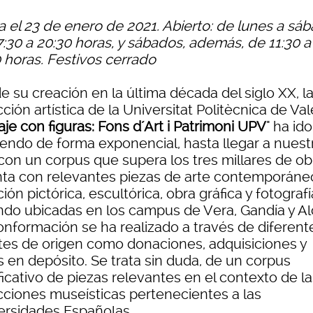
a el 23 de enero de 2021. Abierto: de lunes a sáb
7:30 a 20:30 horas, y sábados, además, de 11:30 a
0 horas. Festivos cerrado
 su creación en la última década del siglo XX, l
ción artística de la Universitat Politècnica de Va
aje con figuras: Fons d´Art i Patrimoni UPV
" ha ido
iendo de forma exponencial, hasta llegar a nuest
 con un corpus que supera los tres millares de ob
ta con relevantes piezas de arte contemporáne
ión pictórica, escultórica, obra gráfica y fotografí
ndo ubicadas en los campus de Vera, Gandía y Al
onformación se ha realizado a través de diferent
tes de origen como donaciones, adquisiciones y
s en depósito. Se trata sin duda, de un corpus
ficativo de piezas relevantes en el contexto de l
cciones museísticas pertenecientes a las
ersidades Españolas.