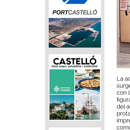
La a
surg
con l
figur
del a
prot
impr
como