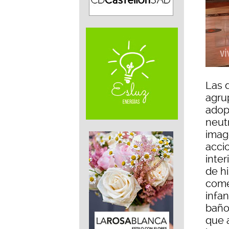
Las 
agru
adop
neut
imag
acci
inter
de h
come
infan
baño
que 