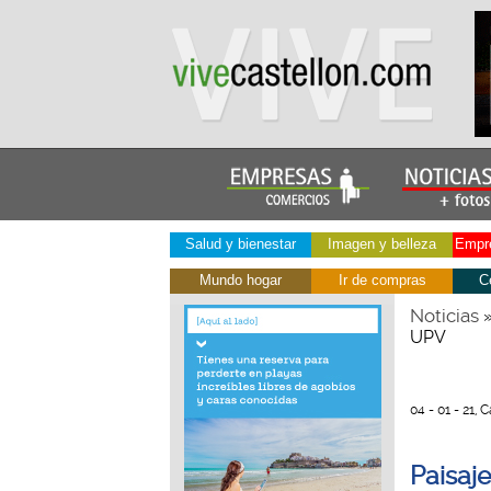
Salud y bienestar
Imagen y belleza
Empre
Mundo hogar
Ir de compras
C
Noticias
UPV
04 - 01 - 21, 
Paisaje