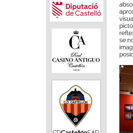
abso
aprox
visua
pictó
refl
se n
imag
posic