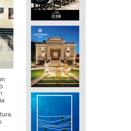
ón
ló
n
ia
tura,
s