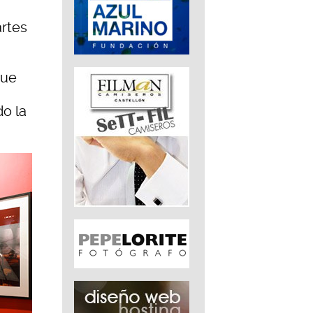
artes
que
o la