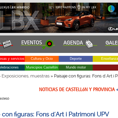
sas y servicios
Cultura y Ocio
Deporte
Enseñanz
elebraciones
Municipios Castellón
Mundo motor
Exposiciones, muestras
»
» Paisaje con figuras: Fons d´Art i 
NOTICIAS DE CASTELLóN Y PROVINCIA
Castelló
 con figuras: Fons d´Art i Patrimoni UPV