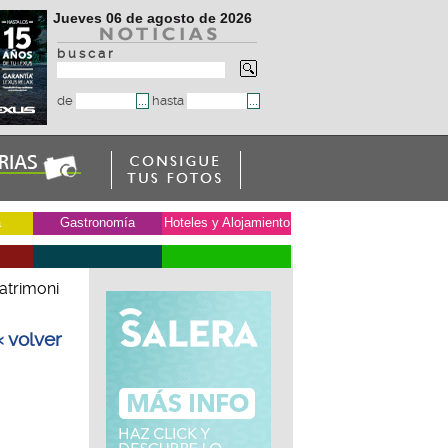
Jueves 06 de agosto de 2026
b u s c a r
de
hasta
a
Gastronomía
Hoteles y Alojamiento
Patrimoni
« volver