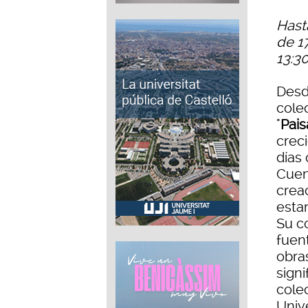
Hast
de 1
13:3
Desde
colec
"
Pais
crec
días
Cuen
creac
esta
Su c
fuen
obra
signi
cole
Univ