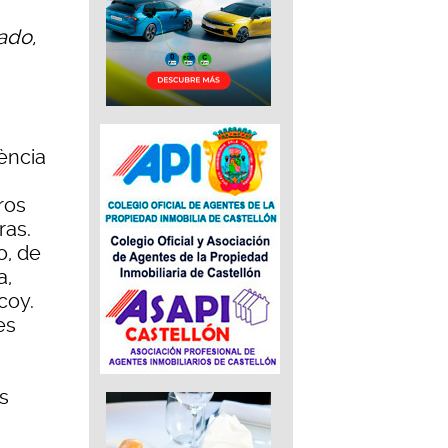
ado,
a
lència
ros
ras.
o, de
a,
coy.
es
as