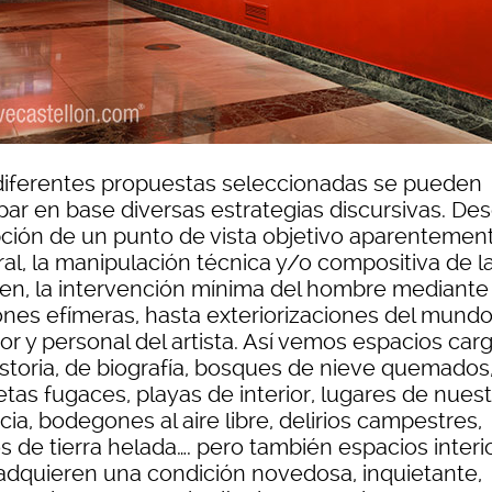
diferentes propuestas seleccionadas se pueden
par en base diversas estrategias discursivas. Des
ción de un punto de vista objetivo aparentemen
ral, la manipulación técnica y/o compositiva de l
en, la intervención mínima del hombre mediante
ones efímeras, hasta exteriorizaciones del mund
ior y personal del artista. Así vemos espacios ca
istoria, de biografía, bosques de nieve quemados
tas fugaces, playas de interior, lugares de nuest
cia, bodegones al aire libre, delirios campestres,
s de tierra helada…. pero también espacios interi
adquieren una condición novedosa, inquietante,