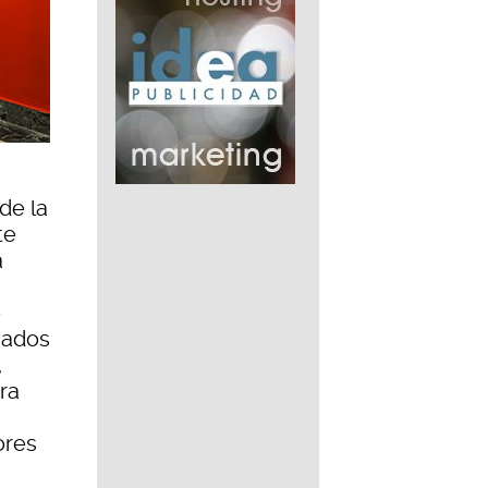
de la
te
a
o
rgados
,
ra
ores