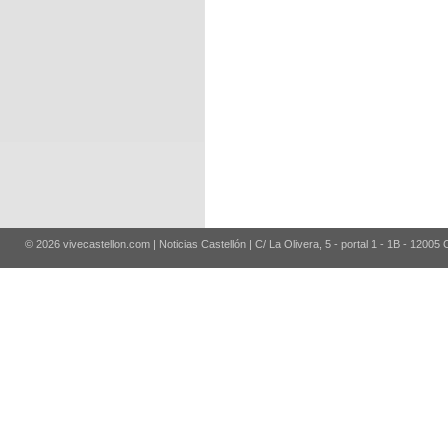
© 2026 vivecastellon.com | Noticias Castellón | C/ La Olivera, 5 - portal 1 - 1B - 12005 