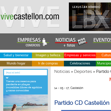
Salud y bienestar
Imagen y belleza
Empresas y servicios
Cultur
Mundo hogar
Ir de compras
Celebraciones
Municipio
Noticias
Deportes
»
» Partido 
14 - 05 - 17, Castellón
Partido CD Castellón