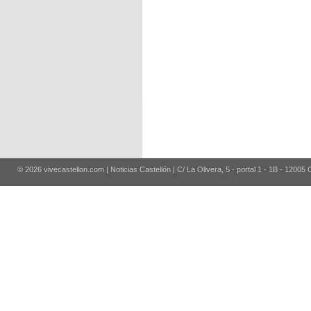
© 2026 vivecastellon.com | Noticias Castellón | C/ La Olivera, 5 - portal 1 - 1B - 12005 