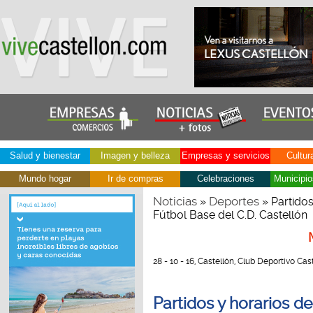
Salud y bienestar
Imagen y belleza
Empresas y servicios
Cultur
Mundo hogar
Ir de compras
Celebraciones
Municipio
Noticias
Deportes
»
» Partidos
Fútbol Base del C.D. Castellón
28 - 10 - 16, Castellón, Club Deportivo Cast
Partidos y horarios d