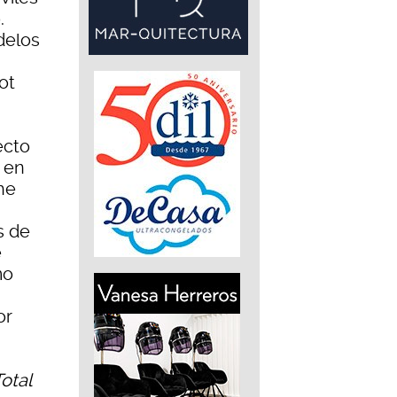
.
delos
ot
ecto
 en
che
s de
e
mo
or
otal