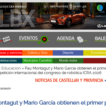
sas y servicios
Cultura y Ocio
Deporte
Enseñanz
elebraciones
Municipios Castellón
Mundo motor
Educación
»
» Pau Montagut y Mario García obtienen el prim
petición internacional del congreso de robótica ICRA 2026
NOTICIAS DE CASTELLóN Y PROVINCIA
Castellón
ntagut y Mario García obtienen el primer