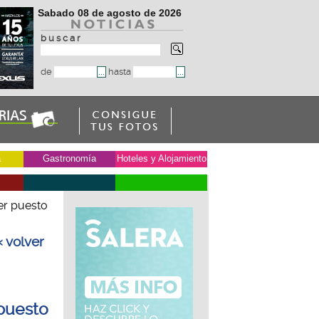
Sabado 08 de agosto de 2026
b u s c a r
de
hasta
a
Gastronomía
Hoteles y Alojamiento
er puesto
« volver
 puesto