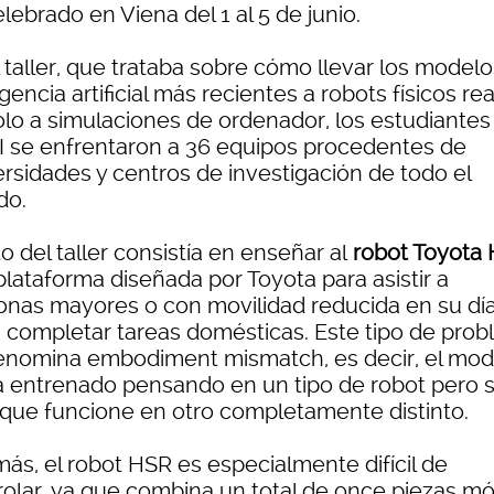
lebrado en Viena del 1 al 5 de junio.
 taller, que trataba sobre cómo llevar los model
igencia artificial más recientes a robots físicos rea
olo a simulaciones de ordenador, los estudiantes
JI se enfrentaron a 36 equipos procedentes de
ersidades y centros de investigación de todo el
do.
to del taller consistía en enseñar al
robot Toyota
plataforma diseñada por Toyota para asistir a
onas mayores o con movilidad reducida en su día
 a completar tareas domésticas. Este tipo de pro
enomina embodiment mismatch, es decir, el mod
a entrenado pensando en un tipo de robot pero 
 que funcione en otro completamente distinto.
ás, el robot HSR es especialmente difícil de
rolar, ya que combina un total de once piezas mó