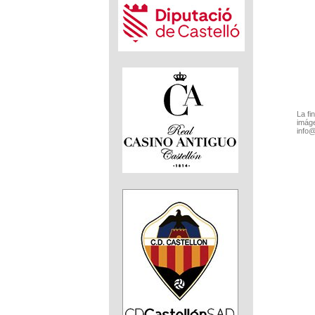
La fi
imáge
info