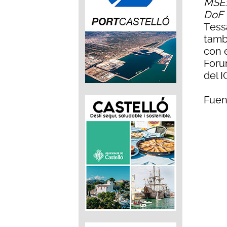
MSE:
DoF 
Tess
tamb
con 
Foru
del 
Fuen