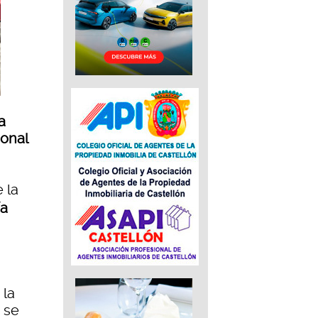
a
ional
 la
ía
 la
 se