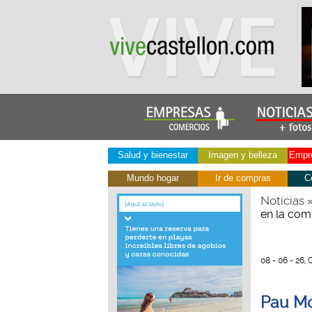
Salud y bienestar
Imagen y belleza
Empre
Mundo hogar
Ir de compras
C
Noticias
en la com
08 - 06 - 26, 
Pau Mo