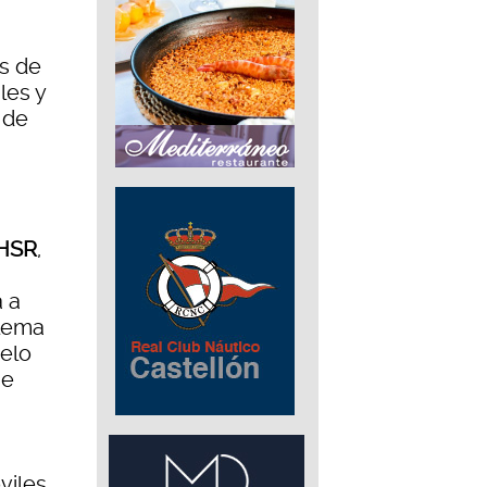
os de
les y
 de
 HSR
,
 a
blema
elo
se
viles