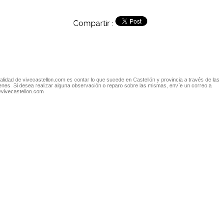
Compartir :
nalidad de vivecastellon.com es contar lo que sucede en Castellón y provincia a través de las
nes. Si desea realizar alguna observación o reparo sobre las mismas, envíe un correo a
@vivecastellon.com