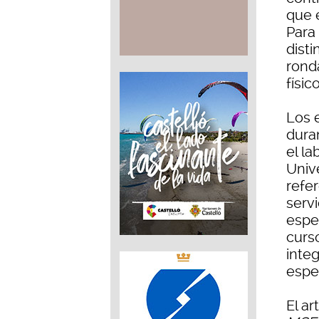
que 
Para 
disti
ronda
físico
Los 
dura
el la
Univ
refe
servi
espec
curs
inte
espe
El ar