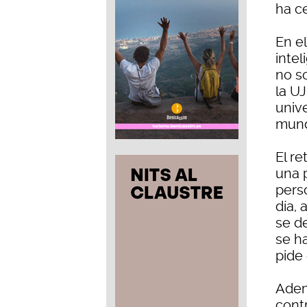
ha ce
En el
intel
no s
la U
univ
mun
El re
una 
pers
día,
se d
se h
pide
Adem
cont