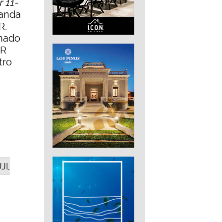
 11-
randa
R,
onado
HR
tro
JI,