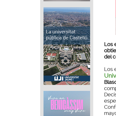
Los 
obti
del 
Los 
Univ
Blas
compe
Deci
espe
Conf
mayo