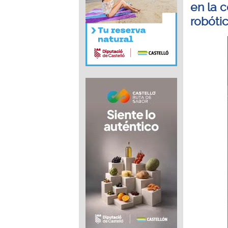
en la 
robóti