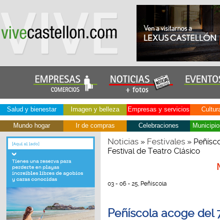
Salud y bienestar
Imagen y belleza
Empresas y servicios
Cultur
Mundo hogar
Ir de compras
Celebraciones
Municipio
Noticias
Festivales
»
» Peñíscol
Festival de Teatro Clásico
03 - 06 - 25, Peñíscola
Peñíscola acoge del 7 