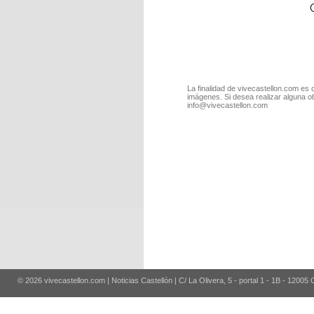
La finalidad de vivecastellon.com es 
imágenes. Si desea realizar alguna o
info@vivecastellon.com
© 2026 vivecastellon.com | Noticias Castellón | C/ La Olivera, 5 - portal 1 - 1B - 12005 