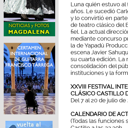
Luna quién estuvo al 
años. Le sucedió Carle
y lo convirtió en part
de teatro clásico del
fiel. La actual direcc
mediante concurso pú
la de Yapadú Producci
escena Javier Sahuqui
su cuarta edición. La 
consolidación del púb
instituciones y la for
XXVIII FESTIVAL IN
CLÁSICO CASTILLO 
Del 7 al 20 de julio de
CALENDARIO DE ACT
(Todas las funciones 
Castillo a las 22.30h.