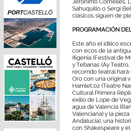
Jerónimo Cornelles, D
Sahuquillo o Sergi Be
clásicos siguen de pl
PROGRAMACIÓN DEL
Este año el idílico es
con ecos de la antigu
Ifigenia (Festival de
y Tebanas (Ay Teatro
recorrido teatral har
Oro con una original 
Hamlet.02 (Teatre Nac
Cultural Primera Rèpli
exilio de Lope de Vega 
agua de Valencia (Ra
Valenciana) y la pieza
Andalucía), una histo
con Shakespeare y el