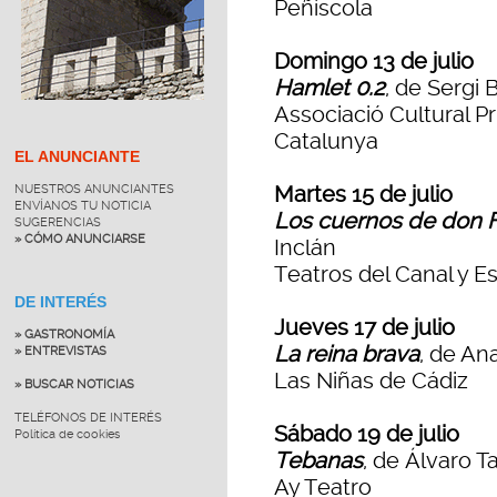
Peñíscola
Domingo 13 de julio
Hamlet 0.2
, de Sergi 
Associació Cultural P
Catalunya
EL ANUNCIANTE
Martes 15 de julio
NUESTROS ANUNCIANTES
ENVÍANOS TU NOTICIA
Los cuernos de don F
SUGERENCIAS
» CÓMO ANUNCIARSE
Inclán
Teatros del Canal y E
DE INTERÉS
Jueves 17 de julio
» GASTRONOMÍA
La reina brava
, de An
» ENTREVISTAS
Las Niñas de Cádiz
» BUSCAR NOTICIAS
TELÉFONOS DE INTERÉS
Sábado 19 de julio
Política de cookies
Tebanas
, de Álvaro T
Ay Teatro