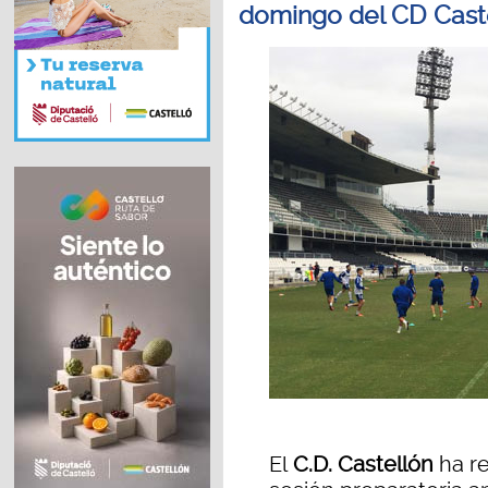
domingo del CD Caste
El
C.D. Castellón
ha re