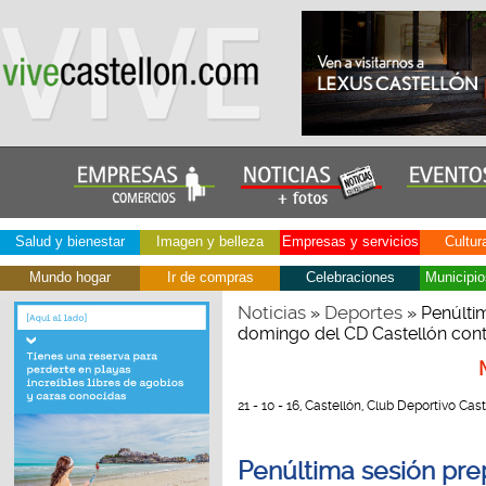
Salud y bienestar
Imagen y belleza
Empresas y servicios
Cultur
Mundo hogar
Ir de compras
Celebraciones
Municipio
Noticias
Deportes
»
» Penúltim
domingo del CD Castellón cont
21 - 10 - 16, Castellón, Club Deportivo Cast
Penúltima sesión prep