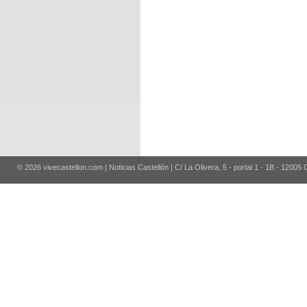
© 2026 vivecastellon.com | Noticias Castellón | C/ La Olivera, 5 - portal 1 - 1B - 12005 