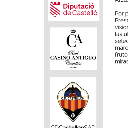
Por 
Pres
visió
las 
sele
marca
frut
mirad