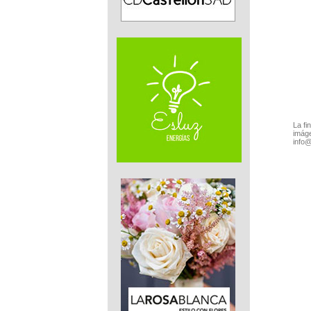
La fi
imáge
info