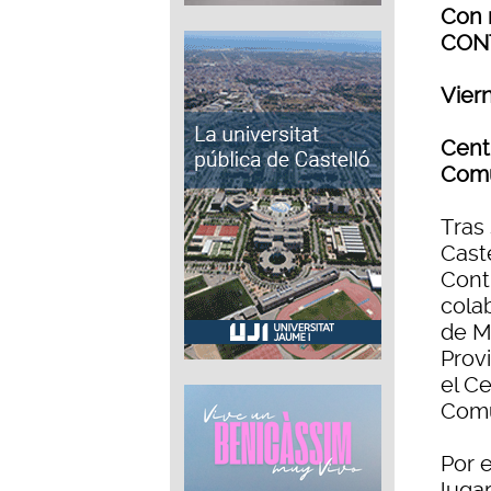
Con 
CONT
Viern
Cent
Comu
Tras
Cast
Cont
cola
de M
Provi
el C
Comu
Por 
lugar