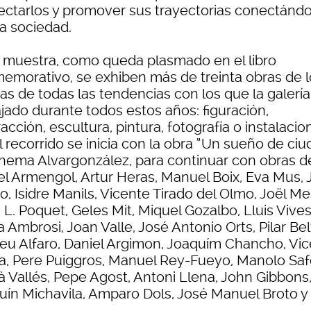
ectarlos y promover sus trayectorias conectándo
la sociedad.
a muestra, como queda plasmado en el libro
emorativo, se exhiben más de treinta obras de l
tas de todas las tendencias con los que la galerí
ajado durante todos estos años: figuración,
acción, escultura, pintura, fotografía o instalacio
l recorrido se inicia con la obra “Un sueño de ciu
hema Alvargonzález, para continuar con obras d
el Armengol, Artur Heras, Manuel Boix, Eva Mus, J
o, Isidre Manils, Vicente Tirado del Olmo, Joël Me
L. Poquet, Geles Mit, Miquel Gozalbo, Lluis Vives
 Ambrosi, Joan Valle, José Antonio Orts, Pilar Bel
eu Alfaro, Daniel Argimon, Joaquím Chancho, Vic
a, Pere Puiggros, Manuel Rey-Fueyo, Manolo Saf
 Vallés, Pepe Agost, Antoni Llena, John Gibbons
uín Michavila, Amparo Dols, José Manuel Broto y