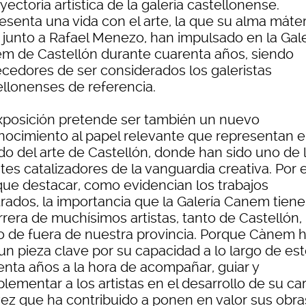
ayectoria artística de la galeria castellonense.
senta una vida con el arte, la que su alma máter
, junto a Rafael Menezo, han impulsado en la Gale
m de Castellón durante cuarenta años, siendo
cedores de ser considerados los galeristas
ellonenses de referencia.
xposición pretende ser también un nuevo
nocimiento al papel relevante que representan e
o del arte de Castellón, donde han sido uno de 
tes catalizadores de la vanguardia creativa. Por 
que destacar, como evidencian los trabajos
rados, la importancia que la Galería Canem tiene
rrera de muchísimos artistas, tanto de Castellón,
 de fuera de nuestra provincia. Porque Cànem 
un pieza clave por su capacidad a lo largo de es
enta años a la hora de acompañar, guiar y
ementar a los artistas en el desarrollo de su car
vez que ha contribuido a ponen en valor sus obra