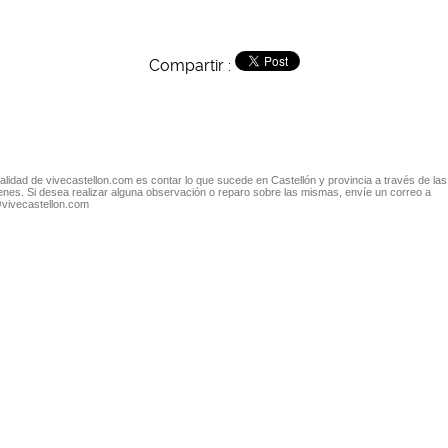
Compartir :
nalidad de vivecastellon.com es contar lo que sucede en Castellón y provincia a través de las
nes. Si desea realizar alguna observación o reparo sobre las mismas, envíe un correo a
@vivecastellon.com