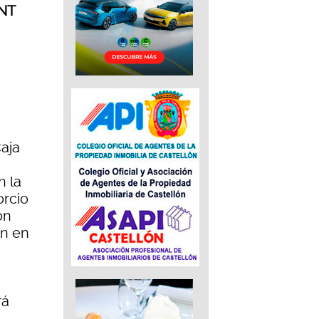
ENT
Caja
n la
orcio
ón
ón en
rá