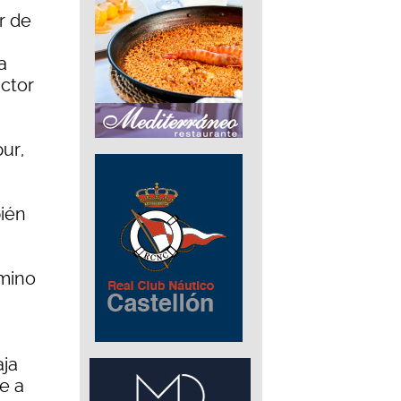
r de
a
ctor
ur,
bién
amino
aja
e a