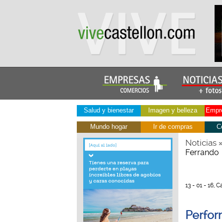
Salud y bienestar
Imagen y belleza
Empre
Mundo hogar
Ir de compras
C
Noticias
Ferrando
13 - 01 - 16,
Perfor