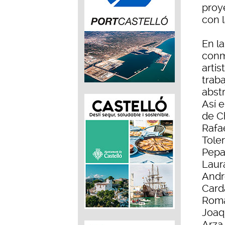
proy
con 
En l
conm
artis
trab
abstr
Así e
de C
Rafa
Toler
Pepa 
Laura
Andr
Card
Romà
Joaq
Arza.