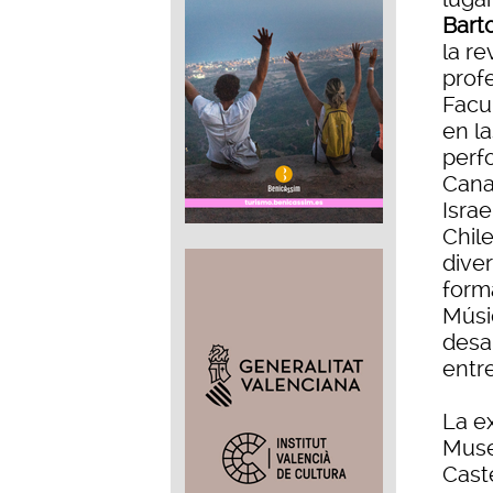
Bart
la r
profe
Facu
en la
perf
Cana
Isra
Chil
diver
forma
Músic
desa
entre
La e
Muse
Cast