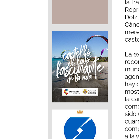
la tr
Repre
Dolz
Càne
mere
cast
La e
reco
mund
agen
hay 
most
la ca
como
sido 
cuar
compl
a la 