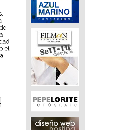
s.
a
 de
na
idad
o el
na
s