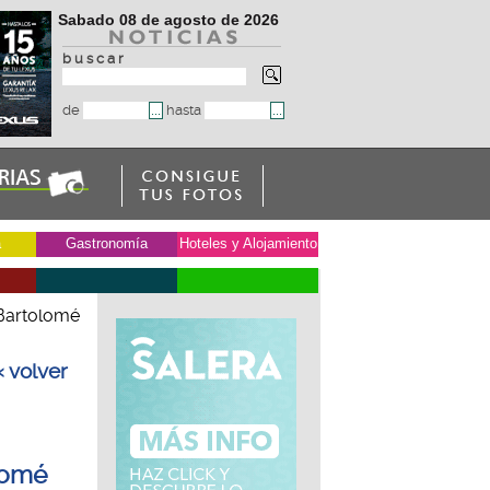
Sabado 08 de agosto de 2026
b u s c a r
de
hasta
a
Gastronomía
Hoteles y Alojamiento
 Bartolomé
« volver
olomé