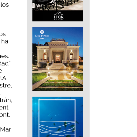
los
os
a ha
nes.
dad”
e
.A.
stre,
,
trán,
ent
ont,
,
 Mar