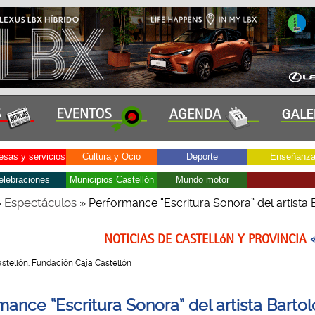
sas y servicios
Cultura y Ocio
Deporte
Enseñanz
elebraciones
Municipios Castellón
Mundo motor
Espectáculos
»
» Performance “Escritura Sonora” del artista
NOTICIAS DE CASTELLóN Y PROVINCIA
 Castellón. Fundación Caja Castellón
mance “Escritura Sonora” del artista Bart