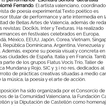
olomé Ferrando
. El artista valenciano, coordinado
evista de poesía experimental Texto poético es
sor titular de performance y arte intermedia en l
ltad de Bellas Artes de Valencia, además de reda
s revistas: Doc(k)s, Inter y Texturas. Ha realizado
ormances en festivales celebrados en Europa,
dá, México, EEUU, Japón, Corea, Vietnam, Singap
el, República Dominicana, Argentina, Venezuela y
e. Además, expone su poesía visual y concreta en
sas ciudades de España, Italia y en Francia. Tam
 parte de los grupos Flatus Vocis Trío, Taller de
a Mundana y Rojo, SIC y 3 i no res, dedicados al
rrollo de prácticas creativas situadas a medio c
 la música, la poesía y el arte de acción.
xposición ha sido organizada por el Consorcio de
os de la Comunidad Valenciana, la Fundación C
ellón y la Diputación de Castellón como homenaj