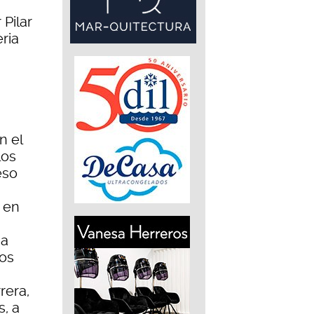
 Pilar
ria
n el
los
eso
 en
ha
tos
rera,
s, a