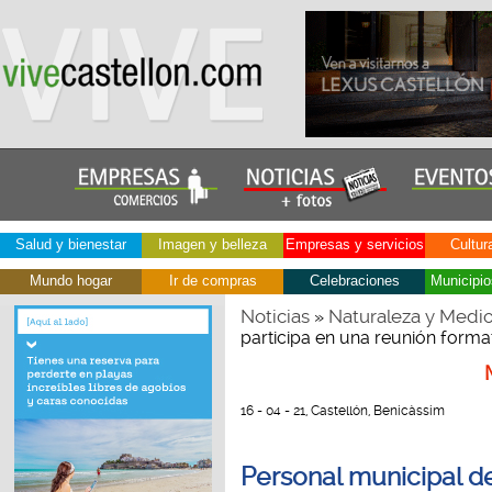
Salud y bienestar
Imagen y belleza
Empresas y servicios
Cultur
Mundo hogar
Ir de compras
Celebraciones
Municipio
Noticias
Naturaleza y Medi
»
participa en una reunión forma
16 - 04 - 21, Castellón, Benicàssim
Personal municipal d