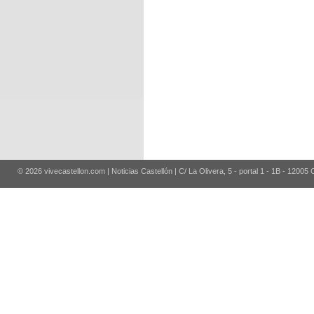
© 2026 vivecastellon.com | Noticias Castellón | C/ La Olivera, 5 - portal 1 - 1B - 12005 