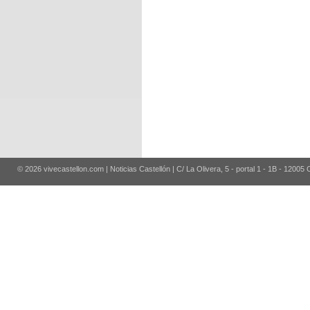
© 2026 vivecastellon.com | Noticias Castellón | C/ La Olivera, 5 - portal 1 - 1B - 12005 