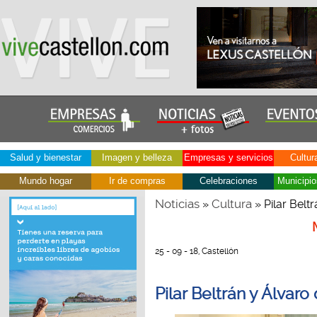
Salud y bienestar
Imagen y belleza
Empresas y servicios
Cultur
Mundo hogar
Ir de compras
Celebraciones
Municipio
Noticias
Cultura
»
» Pilar Belt
25 - 09 - 18, Castellón
Pilar Beltrán y Álvar