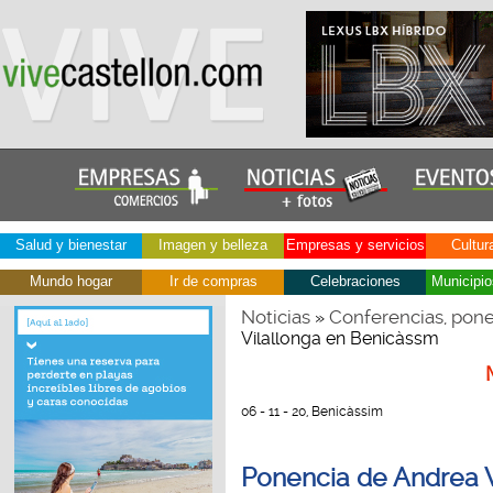
Salud y bienestar
Imagen y belleza
Empresas y servicios
Cultur
Mundo hogar
Ir de compras
Celebraciones
Municipio
Noticias
Conferencias, pone
»
Vilallonga en Benicàssm
06 - 11 - 20, Benicàssim
Ponencia de Andrea 