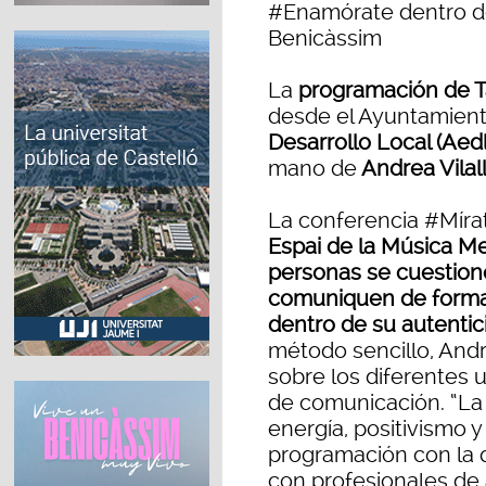
#Enamórate dentro de
Benicàssim
La
programación de T
desde el Ayuntamiento
Desarrollo Local (Aedl
mano de
Andrea Vilal
La conferencia #Míra
Espai de la Música Mes
personas se cuestione
comuniquen de forma m
dentro de su autentic
método sencillo, Andr
sobre los diferentes
de comunicación. “La
energía, positivismo y
programación con la q
con profesionales de 