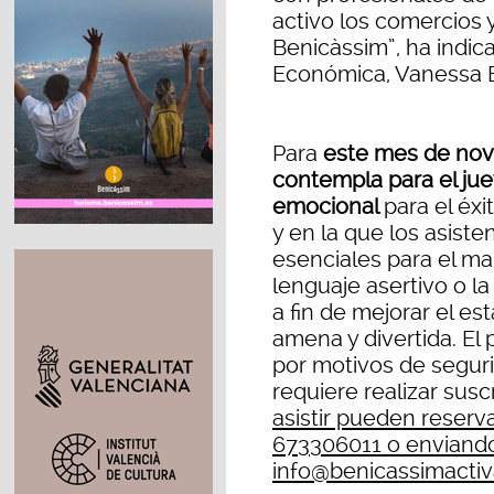
activo los comercios
Benicàssim”, ha indic
Económica, Vanessa B
Para
este mes de nov
contempla para el jue
emocional
para el éx
y en la que los asist
esenciales para el man
lenguaje asertivo o l
a fin de mejorar el e
amena y divertida. El 
por motivos de segurid
requiere realizar suscr
asistir pueden reserv
673306011 o enviando
info@benicassimactiv