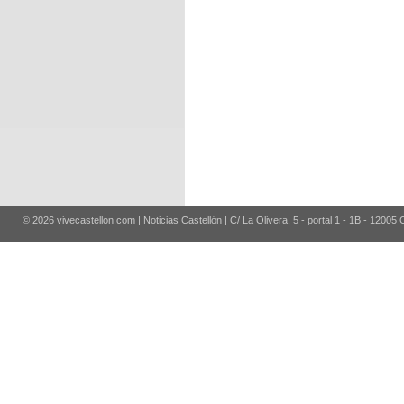
© 2026 vivecastellon.com | Noticias Castellón | C/ La Olivera, 5 - portal 1 - 1B - 12005 