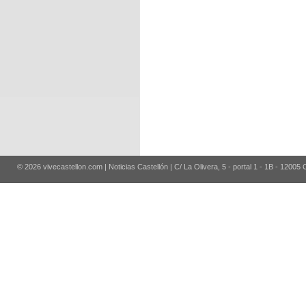
© 2026 vivecastellon.com | Noticias Castellón | C/ La Olivera, 5 - portal 1 - 1B - 12005 