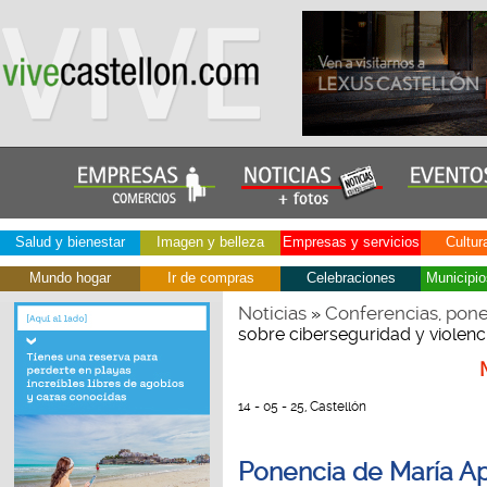
Salud y bienestar
Imagen y belleza
Empresas y servicios
Cultur
Mundo hogar
Ir de compras
Celebraciones
Municipio
Noticias
Conferencias, pone
»
sobre ciberseguridad y violenci
14 - 05 - 25, Castellón
Ponencia de María Ap