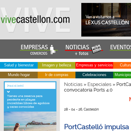
Salud y bienestar
Imagen y belleza
Empresas y servicios
Cultur
Mundo hogar
Ir de compras
Celebraciones
Municipio
Noticias
Especiales
»
» PortCa
convocatoria Ports 4.0
28 - 04 - 26, Castellón
PortCastelló impulsa