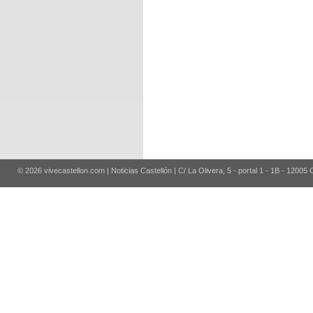
© 2026 vivecastellon.com | Noticias Castellón | C/ La Olivera, 5 - portal 1 - 1B - 12005 