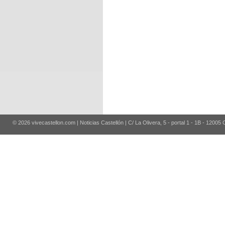
© 2026 vivecastellon.com | Noticias Castellón | C/ La Olivera, 5 - portal 1 - 1B - 12005 