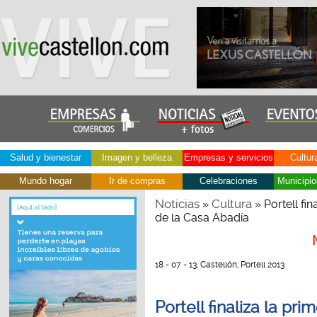
Salud y bienestar
Imagen y belleza
Empresas y servicios
Cultur
Mundo hogar
Ir de compras
Celebraciones
Municipio
Noticias
Cultura
»
» Portell fin
de la Casa Abadía
18 - 07 - 13, Castellón, Portell 2013
Portell finaliza la pr