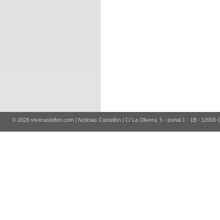
© 2026 vivecastellon.com | Noticias Castellón | C/ La Olivera, 5 - portal 1 - 1B - 12005 