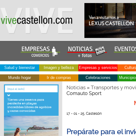
Salud y bienestar
Imagen y belleza
Empresas y servicios
Cultur
Mundo hogar
Ir de compras
Celebraciones
Municipio
Noticias
Transportes y movi
»
Comauto Sport
17 - 01 - 25, Castellón
Prepárate para el in