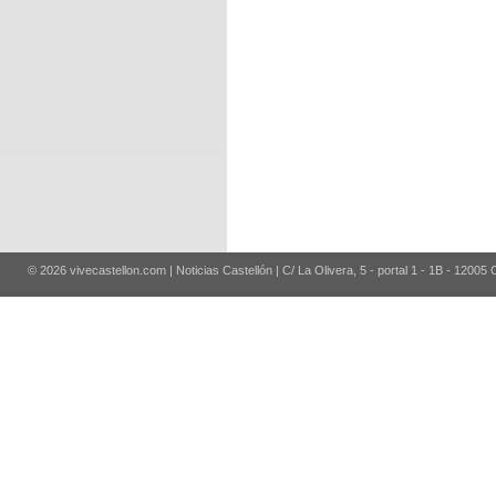
© 2026 vivecastellon.com | Noticias Castellón | C/ La Olivera, 5 - portal 1 - 1B - 12005 