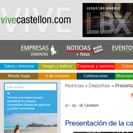
Salud y bienestar
Imagen y belleza
Empresas y servicios
Cultur
Mundo hogar
Ir de compras
Celebraciones
Municipio
Noticias
Deportes
»
» Presenta
17 - 05 - 16, Castelón
Presentación de la ca