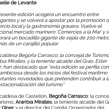
uelle de Levante
resente edición acogerá un encuentro entre
gantes y se volverá a apostar por la promoción d
rcio local y la gastronomía grauera. Vuelve el
icional mercado marinero ‘Comercios a la Mar’ y 
orará un bocadillo gigante de sepia de 200 metro
ás de un carajillo popular
lcaldesa Begoña Carrasco; la concejal de Turismo
xa Miralles; y la teniente alcalde del Grao, Ester
r; han destacado que “esta edición se perfila co
ambiciosa desde los inicios del festival marítimo
rtantes novedades que pretenden contribuir a l
stacionalización del turismo”
lcaldesa de Castellón,
Begoña Carrasco
; la conce
urismo,
Arantxa Miralles
; la teniente alcalde del G
r Giner
; y el director del Comité Organizador del