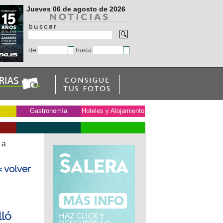
Jueves 06 de agosto de 2026
b u s c a r
de
hasta
a
Gastronomía
Hoteles y Alojamiento
 a
« volver
lló