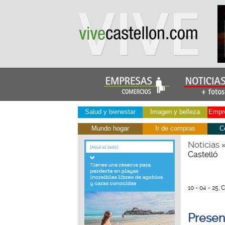
Salud y bienestar
Imagen y belleza
Empre
Mundo hogar
Ir de compras
C
Noticias
Castelló
10 - 04 - 25, 
Present