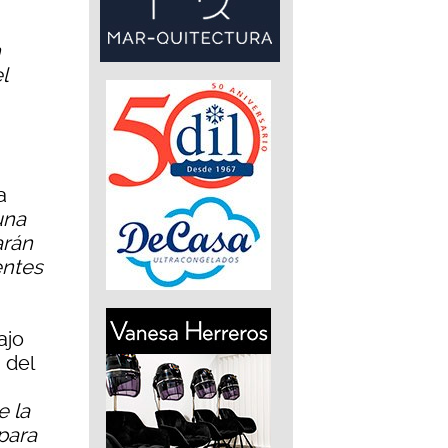
n
l
a
una
arán
entes
ajo
 del
e la
para