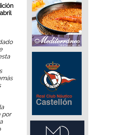
dición
abril
idado
e
esta
s
demás
s
la
 por
la
o