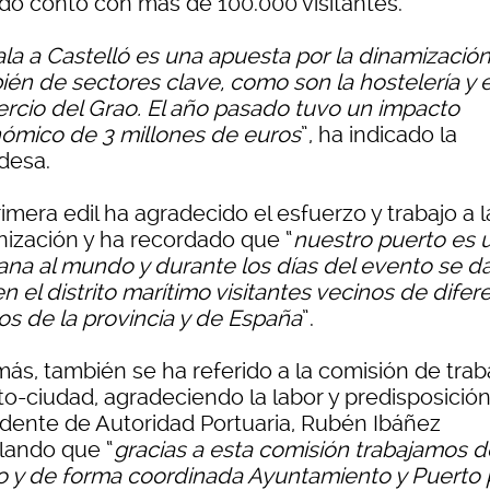
do contó con más de 100.000 visitantes.
la a Castelló es una apuesta por la dinamizació
ién de sectores clave, como son la hostelería y e
rcio del Grao. El año pasado tuvo un impacto
ómico de 3 millones de euros
”, ha indicado la
desa.
imera edil ha agradecido el esfuerzo y trabajo a l
nización y ha recordado que “
nuestro puerto es 
ana al mundo y durante los días del evento se d
en el distrito marítimo visitantes vecinos de difer
os de la provincia y de España
”.
ás, también se ha referido a la comisión de trab
to-ciudad, agradeciendo la labor y predisposición
idente de Autoridad Portuaria, Rubén Ibáñez
lando que “
gracias a esta comisión trabajamos d
 y de forma coordinada Ayuntamiento y Puerto 