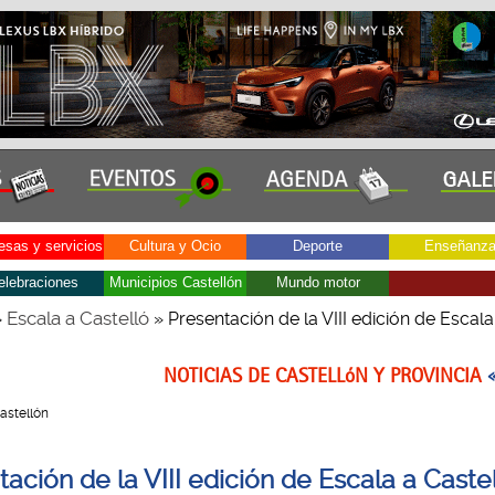
sas y servicios
Cultura y Ocio
Deporte
Enseñanz
elebraciones
Municipios Castellón
Mundo motor
Escala a Castelló
»
» Presentación de la VIII edición de Escala
NOTICIAS DE CASTELLóN Y PROVINCIA
Castellón
ación de la VIII edición de Escala a Caste