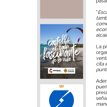
pasa
“
Esca
tamb
come
econ
alcal
La pr
orga
vent
cita 
punt
Adem
puer
pres
seña
mano