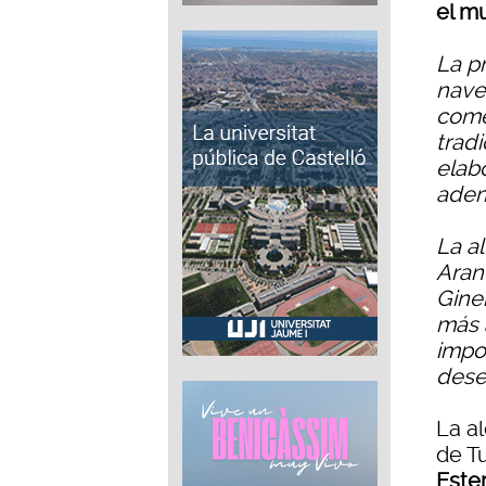
el m
La p
nave
come
trad
elab
adem
La a
Arant
Gine
más 
impo
dese
La a
de T
Este