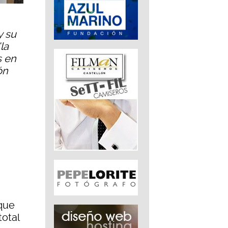
y su
la
s en
ón
que
total