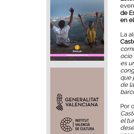
even
de E
en e
La a
Cast
como 
ocio
es u
cong
que 
de l
barco
Por o
Cast
el tu
deses