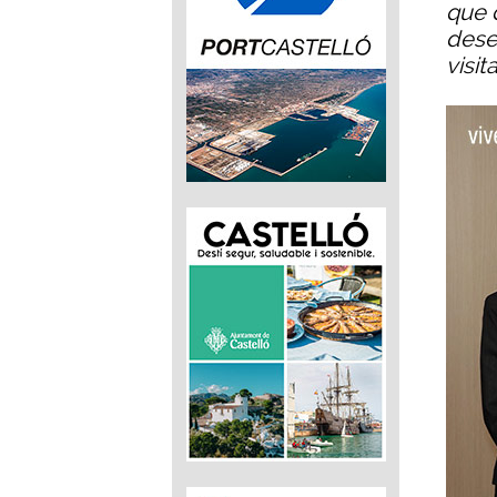
que d
deses
visit