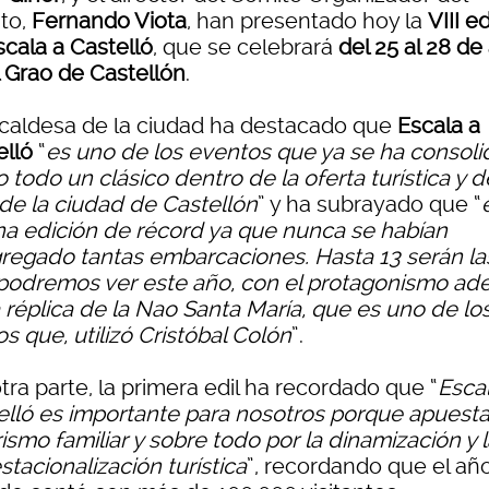
to,
Fernando Viota
, han presentado hoy la
VIII e
scala a Castelló
, que se celebrará
del 25 al 28 de 
l Grao de Castellón
.
lcaldesa de la ciudad ha destacado que
Escala a
elló
“
es uno de los eventos que ya se ha consol
todo un clásico dentro de la oferta turística y d
 de la ciudad de Castellón
” y ha subrayado que “
na edición de récord ya que nunca se habían
regado tantas embarcaciones. Hasta 13 serán la
podremos ver este año, con el protagonismo a
a réplica de la Nao Santa María, que es uno de lo
s que, utilizó Cristóbal Colón
”.
tra parte, la primera edil ha recordado que “
Esca
elló es importante para nosotros porque apuesta
rismo familiar y sobre todo por la dinamización y 
tacionalización turística
”, recordando que el añ