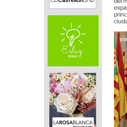
del 
expa
princ
ciud