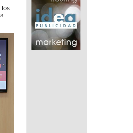
 los
la