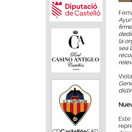
Fern
Ayun
firme
dedi
la o
sea 
réco
rele
Viot
Gener
dist
Nuev
Este
repre