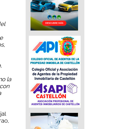
el
se
s,
,
mo la
 con
a
jal
rao,