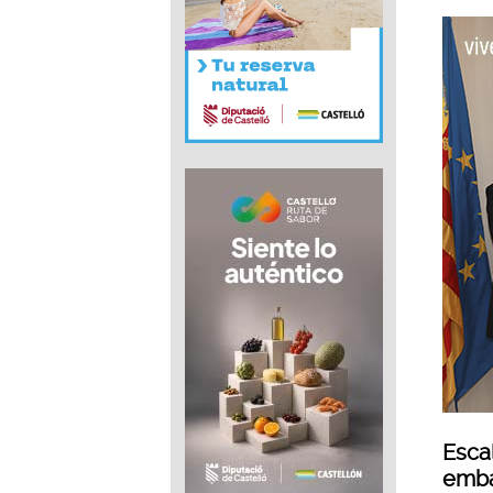
Escal
emba