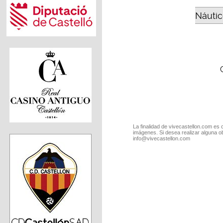
Náutic
La finalidad de vivecastellon.com es 
imágenes. Si desea realizar alguna o
info@vivecastellon.com