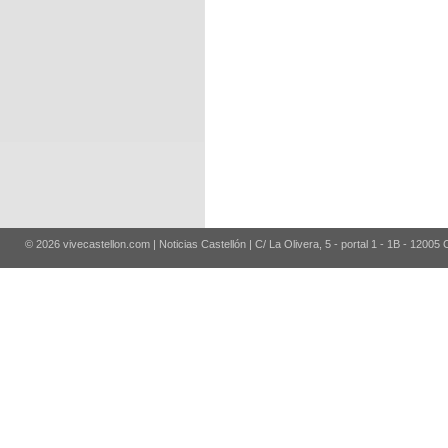
© 2026 vivecastellon.com | Noticias Castellón | C/ La Olivera, 5 - portal 1 - 1B - 12005 