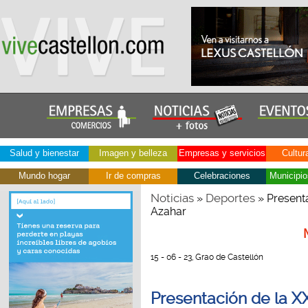
Salud y bienestar
Imagen y belleza
Empresas y servicios
Cultur
Mundo hogar
Ir de compras
Celebraciones
Municipio
Noticias
Deportes
»
» Presenta
Azahar
15 - 06 - 23, Grao de Castellón
Presentación de la X