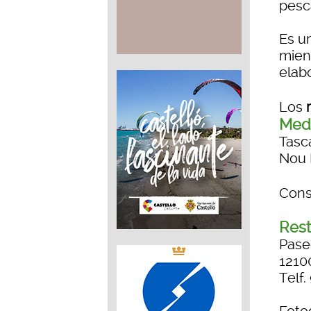
pesca
Es u
mien
elabo
Los
Medi
Tasca
Nou E
Cons
Rest
Pase
1210
Telf