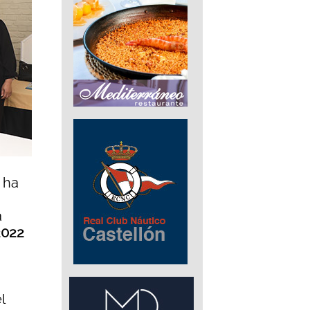
 ha
a
2022
l