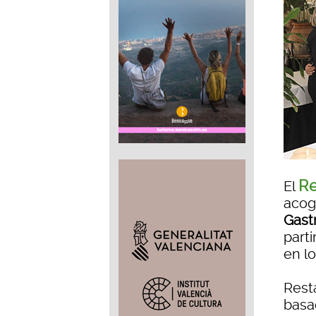
Re
El
acog
Gast
parti
en l
Rest
basa