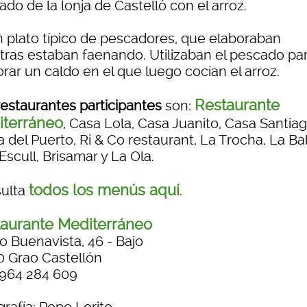
do de la lonja de Castelló con el arroz.
n plato típico de pescadores, que elaboraban
tras estaban faenando. Utilizaban el pescado pa
rar un caldo en el que luego cocían el arroz.
Restaurante
restaurantes participantes
son:
terráneo
, Casa Lola, Casa Juanito, Casa Santiag
 del Puerto, Ri & Co restaurant, La Trocha, La Ba
scull, Brisamar y La Ola.
todos los menús aquí
ulta
.
aurante Mediterráneo
o Buenavista, 46 - Bajo
0 Grao Castellón
. 964 284 609