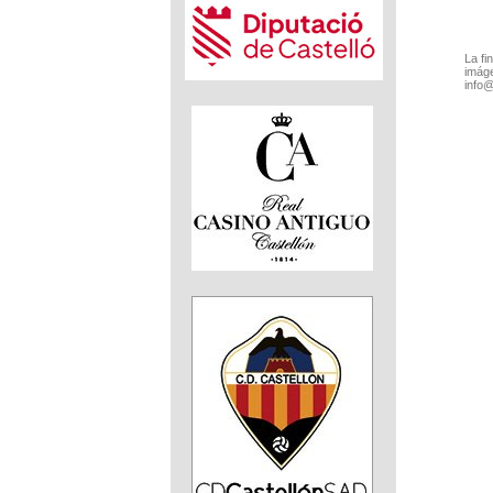
La fi
imáge
info