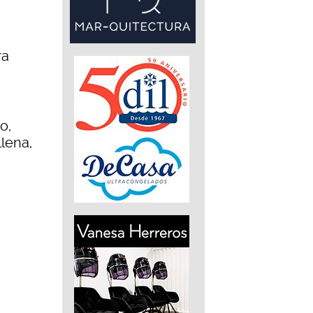
ra
o,
llena,