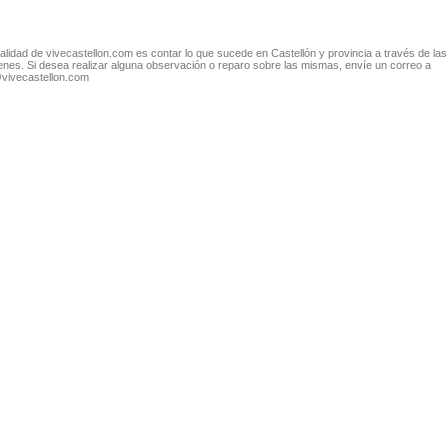
nalidad de vivecastellon.com es contar lo que sucede en Castellón y provincia a través de las
nes. Si desea realizar alguna observación o reparo sobre las mismas, envíe un correo a
@vivecastellon.com