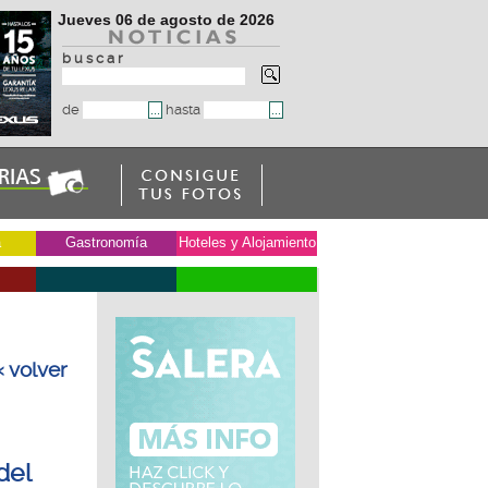
Jueves 06 de agosto de 2026
b u s c a r
de
hasta
a
Gastronomía
Hoteles y Alojamiento
« volver
del