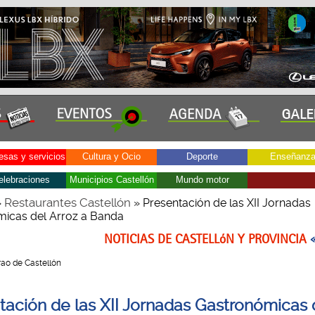
sas y servicios
Cultura y Ocio
Deporte
Enseñanz
elebraciones
Municipios Castellón
Mundo motor
Restaurantes Castellón
»
» Presentación de las XII Jornadas
icas del Arroz a Banda
NOTICIAS DE CASTELLóN Y PROVINCIA
Grao de Castellón
tación de las XII Jornadas Gastronómicas 