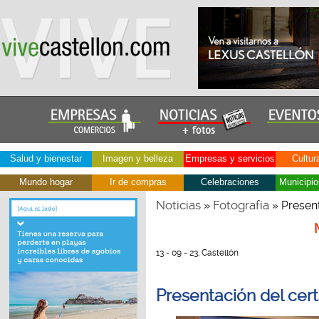
Salud y bienestar
Imagen y belleza
Empresas y servicios
Cultur
Mundo hogar
Ir de compras
Celebraciones
Municipio
Noticias
Fotografía
»
» Present
13 - 09 - 23, Castellón
Presentación del cer