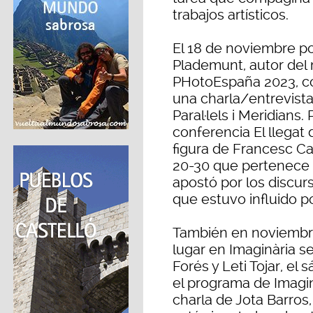
trabajos artísticos.
El 18 de noviembre po
Plademunt, autor del m
PHotoEspaña 2023, con
una charla/entrevista 
Paral·lels i Meridians. 
conferencia El llegat 
figura de Francesc Ca
20-30 que pertenece 
apostó por los discur
que estuvo influido p
También en noviembre
lugar en Imaginària se
Forés y Leti Tojar, el
el programa de Imagin
charla de Jota Barros