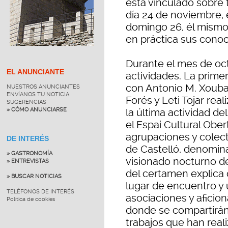
está vinculado sobre t
día 24 de noviembre, 
domingo 26, él mismo 
en práctica sus conoc
Durante el mes de oct
EL ANUNCIANTE
actividades. La prime
con Antonio M. Xouban
NUESTROS ANUNCIANTES
ENVÍANOS TU NOTICIA
Forés y Leti Tojar real
SUGERENCIAS
» CÓMO ANUNCIARSE
la última actividad de
el Espai Cultural Obe
agrupaciones y colect
DE INTERÉS
de Castelló, denomina
» GASTRONOMÍA
visionado nocturno de
» ENTREVISTAS
del certamen explica 
» BUSCAR NOTICIAS
lugar de encuentro y 
TELÉFONOS DE INTERÉS
asociaciones y aficion
Política de cookies
donde se compartirán
trabajos que han real