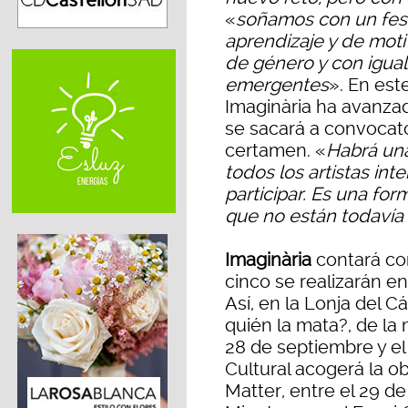
«
soñamos con un festi
aprendizaje y de moti
de género y con igua
emergentes
». En est
Imaginària ha avanza
se sacará a convocator
certamen. «
Habrá una
todos los artistas in
participar. Es una fo
que no están todavía
Imaginària
contará co
cinco se realizarán en
Así, en la Lonja del C
quién la mata?, de la
28 de septiembre y el
Cultural acogerá la o
Matter, entre el 29 d