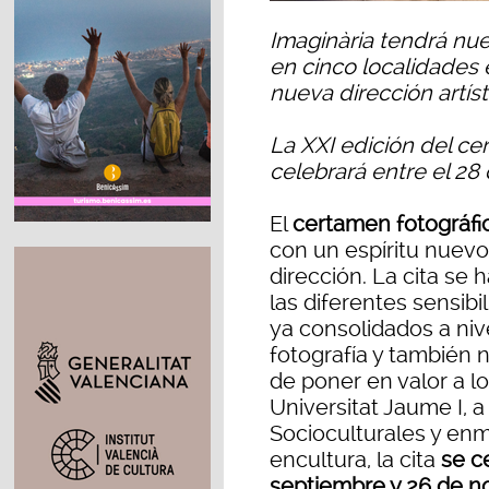
Imaginària tendrá nue
en cinco localidades 
nueva dirección artíst
La XXI edición del ce
celebrará entre el 28
El
certamen fotográfi
con un espíritu nuev
dirección. La cita se 
las diferentes sensibi
ya consolidados a nive
fotografía y también
de poner en valor a lo
Universitat Jaume I, a
Socioculturales y en
encultura, la cita
se c
septiembre y 26 de n