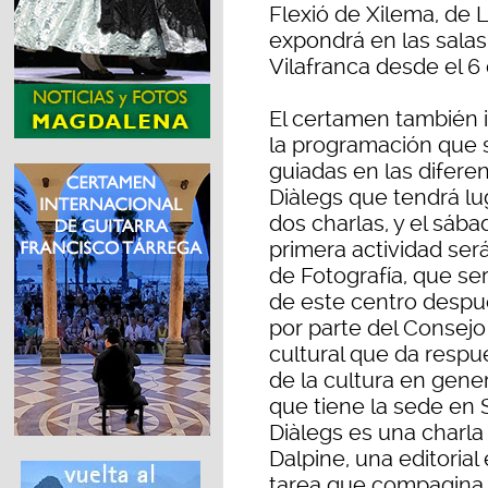
Flexió de Xilema, de L
expondrá en las salas
Vilafranca desde el 6
El certamen también i
la programación que se
guiadas en las difere
Diàlegs que tendrá lu
dos charlas, y el sáb
primera actividad ser
de Fotografía, que ser
de este centro despu
por parte del Consejo
cultural que da respu
de la cultura en gener
que tiene la sede en S
Diàlegs es una charla
Dalpine, una editorial
tarea que compagina c