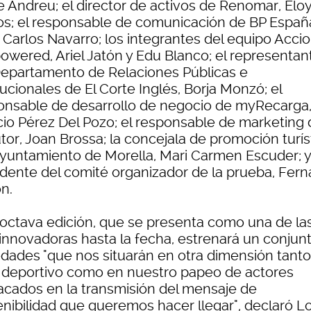
e Andreu; el director de activos de Renomar, Elo
os; el responsable de comunicación de BP Españ
 Carlos Navarro; los integrantes del equipo Acci
owered, Ariel Jatón y Edu Blanco; el representan
Departamento de Relaciones Públicas e
tucionales de El Corte Inglés, Borja Monzó; el
onsable de desarrollo de negocio de myRecarga
cio Pérez Del Pozo; el responsable de marketing 
tor, Joan Brossa; la concejala de promoción turís
Ayuntamiento de Morella, Mari Carmen Escuder; y
idente del comité organizador de la prueba, Fer
n.
 octava edición, que se presenta como una de la
innovadoras hasta la fecha, estrenará un conjun
dades "que nos situarán en otra dimensión tanto
l deportivo como en nuestro papeo de actores
acados en la transmisión del mensaje de
enibilidad que queremos hacer llegar", declaró L