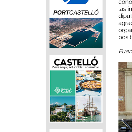
cono
las i
diput
agra
orga
posib
Fuen