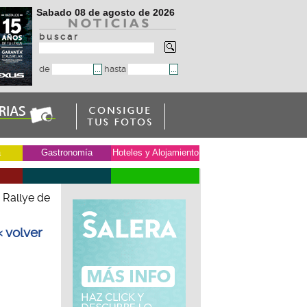
Sabado 08 de agosto de 2026
b u s c a r
de
hasta
a
Gastronomía
Hoteles y Alojamiento
 Rallye de
« volver