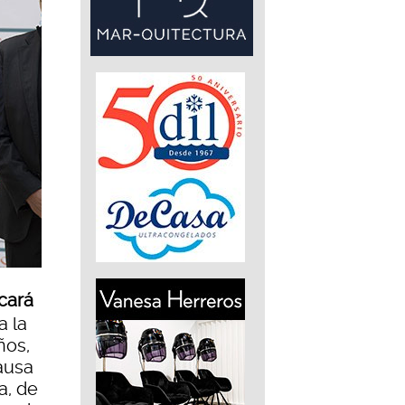
cará
a la
ños,
ausa
a, de