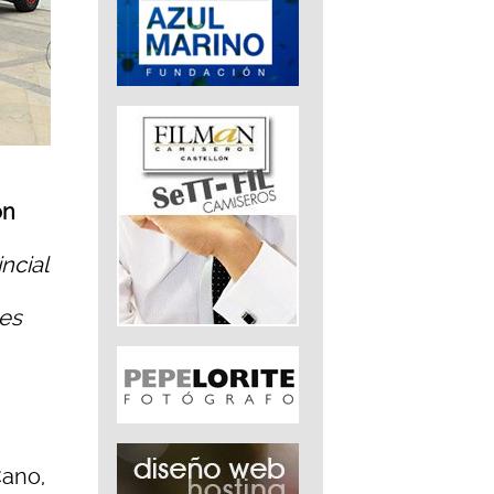
ón
ncial
nes
Cano,