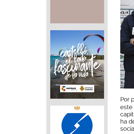
Por 
este
capit
ha d
socia