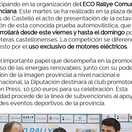
icipando en la organización de
l ECO Rallye Comun
nciana
. Este martes se ha realizado en la plaza d
s de Castelló el acto de presentación de la octav
ión de esta conocida prueba automovilística, que
rrollará desde este viernes y hasta el domingo
po
eteras castellonenses. La competición se diferen
esto por el
uso exclusivo de motores eléctricos
.
el importante papel que desempeña en la promo
uso de las energías renovables, junto con su pod
ión de la imagen provincial a nivel nacional e
nacional, la Diputación destinará al club promotor
on Press, 10.500 euros para su celebración. Esta
idad procede de la línea de subvenciones al apo
des eventos deportivos de la provincia.