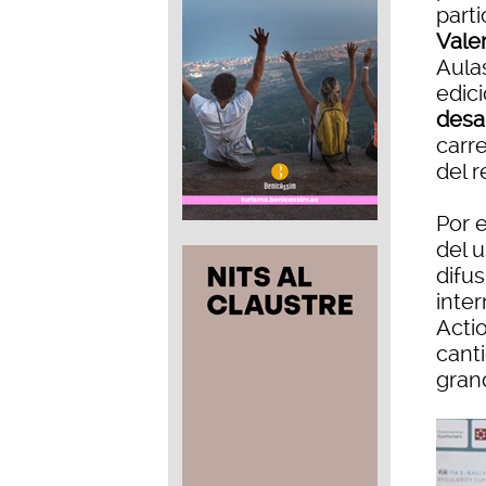
part
Vale
Aula
edic
desa
carr
del r
Por 
del 
difus
inter
Acti
cant
gran