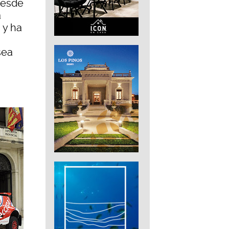
desde
a
 y ha
sea