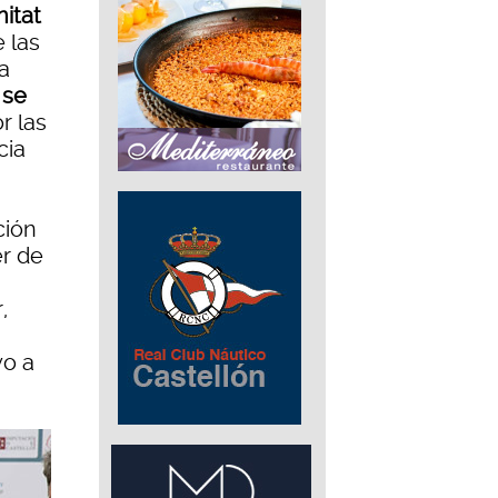
itat
e las
a
se
r las
cia
ción
er de
,
yo a