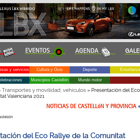
sas y servicios
Cultura y Ocio
Deporte
Enseñanz
elebraciones
Municipios Castellón
Mundo motor
Transportes y movilidad, vehículos
»
» Presentación del Eco
tat Valenciana 2021
NOTICIAS DE CASTELLóN Y PROVINCIA
Castellón
tación del Eco Rallye de la Comunitat