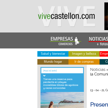
Salud y bienestar
Imagen y belleza
Empre
Mundo hogar
Ir de compras
C
Noticias
la Comuni
13 - 04 - 21, 
Presen