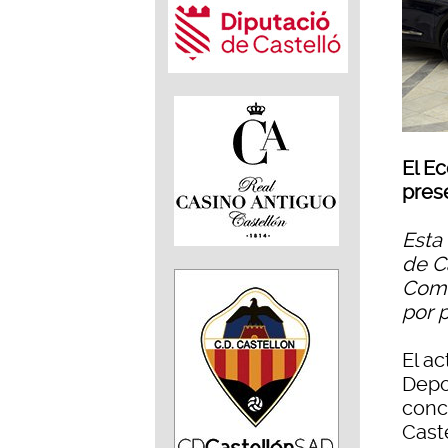
El E
pres
Esta
de Ca
Comu
por 
El ac
Depo
conc
Cast