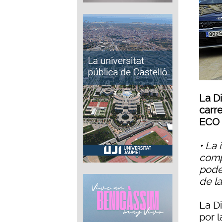
La D
carre
ECO 
• La 
comp
pode
de la
La D
por l