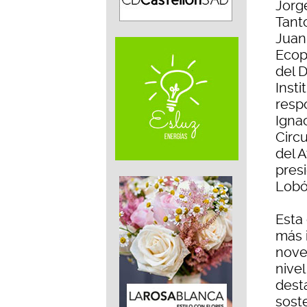
Jorg
Tant
Juan
Ecop
del 
Insti
resp
Igna
Circu
del 
pres
Lobó
Esta
más 
nove
nive
dest
sost