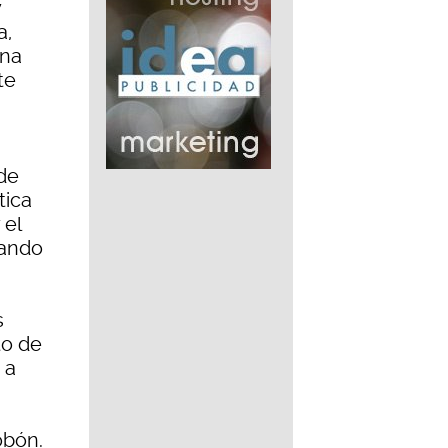
y
a,
ona
te
,
de
tica
 el
nando
s
to de
 a
obón.