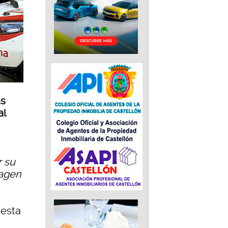
as
al
r su
magen
uesta