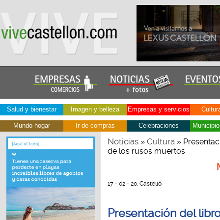
Salud y bienestar
Imagen y belleza
Empresas y servicios
Cultur
Mundo hogar
Ir de compras
Celebraciones
Municipio
Noticias
Cultura
»
» Presentació
de los rusos muertos
17 - 02 - 20, Castelló
Presentación del libro