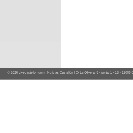
© 2026 vivecastellon.com | Noticias Castellón | C/ La Olivera, 5 - portal 1 - 1B - 12005 