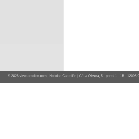
© 2026 vivecastellon.com | Noticias Castellón | C/ La Olivera, 5 - portal 1 - 1B - 12005 