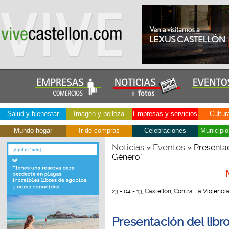
Salud y bienestar
Imagen y belleza
Empresas y servicios
Cultur
Mundo hogar
Ir de compras
Celebraciones
Municipio
Noticias
Eventos
»
» Presentaci
Género"
23 - 04 - 13, Castellón, Contra La Violenc
Presentación del libro