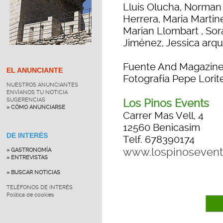
Lluís Olucha, Norman 
Herrera, Maria Martin
Marian Llombart , So
Jiménez, Jessica arque
Fuente And Magazin
EL ANUNCIANTE
Fotografía Pepe Lorit
NUESTROS ANUNCIANTES
ENVÍANOS TU NOTICIA
SUGERENCIAS
Los Pinos Events
» CÓMO ANUNCIARSE
Carrer Mas Vell, 4
12560 Benicasim
DE INTERÉS
Telf. 678390174
www.lospinoseven
» GASTRONOMÍA
» ENTREVISTAS
» BUSCAR NOTICIAS
TELÉFONOS DE INTERÉS
Política de cookies