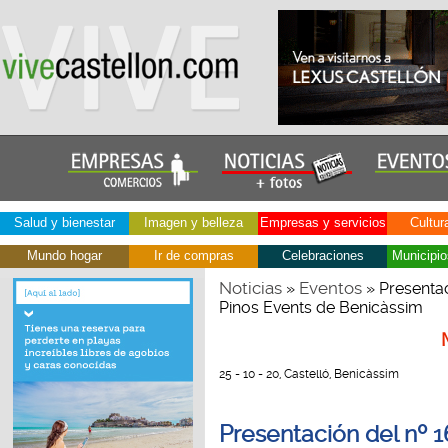
Salud y bienestar
Imagen y belleza
Empresas y servicios
Cultur
Mundo hogar
Ir de compras
Celebraciones
Municipio
Noticias
Eventos
»
» Presentac
Pinos Events de Benicàssim
25 - 10 - 20, Castelló, Benicàssim
Presentación del nº 1