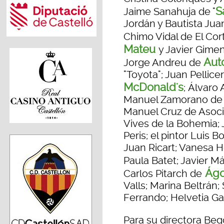
S
Jaime Sanahuja de "
Jordán y Bautista Jua
Chimo Vidal de El Cor
Mateu
y Javier Gime
Aut
Jorge Andreu de
"Toyota"; Juan Pellice
McDonald's
; Álvaro
Manuel Zamorano de Z
Manuel Cruz de Asoc
Vives de la Bohemia; 
Peris; el pintor Luis 
Juan Ricart; Vanesa H
Paula Batet; Javier Má
Ágo
Carlos Pitarch de
Valls; Marina Beltrán;
Ferrando; Helvetia Gar
Para su directora Be