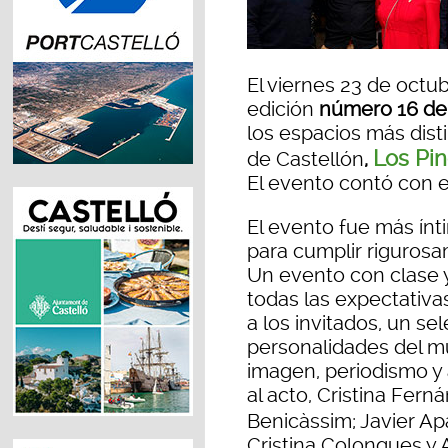
El viernes 23 de octub
edición
número 16 de 
los espacios más disti
Los Pi
de Castellón
,
El evento contó con e
El evento fue más ínt
para cumplir rigurosa
Un evento con clase 
todas las expectativa
a los invitados, un s
personalidades del m
imagen, periodismo y 
al acto, Cristina Fer
Benicàssim; Javier Apa
Cristina Colonques y 