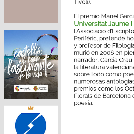
Tívoli).
El premio Manel Garcí
Universitat Jaume I
l’Associació d'Escript
Perifèric, pretende ho
y profesor de Filologí
murió en 2006 en ple
narrador, Garcia Grau 
la literatura valencia
sobre todo como poet
numerosas antologías.
premios como los Octu
Florals de Barcelona o
poesía.