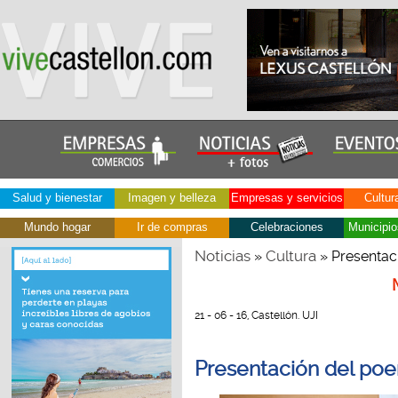
Salud y bienestar
Imagen y belleza
Empresas y servicios
Cultur
Mundo hogar
Ir de compras
Celebraciones
Municipio
Noticias
Cultura
»
» Presentaci
21 - 06 - 16, Castellón. UJI
Presentación del poe