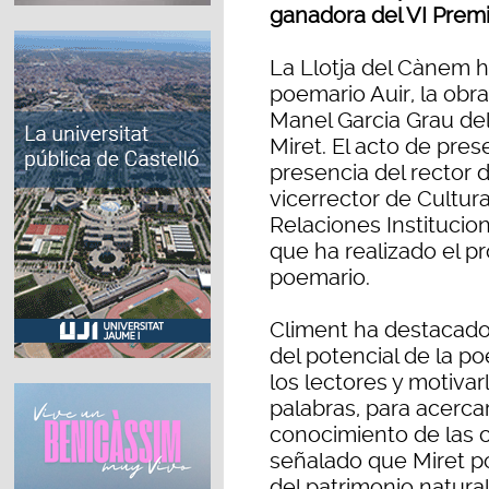
ganadora del VI Prem
La Llotja del Cànem h
poemario Auir, la obr
Manel Garcia Grau del
Miret. El acto de pre
presencia del rector d
vicerrector de Cultura
Relaciones Institucio
que ha realizado el pr
poemario.
Climent ha destacado
del potencial de la p
los lectores y motivarl
palabras, para acerc
conocimiento de las c
señalado que Miret poe
del patrimonio natural