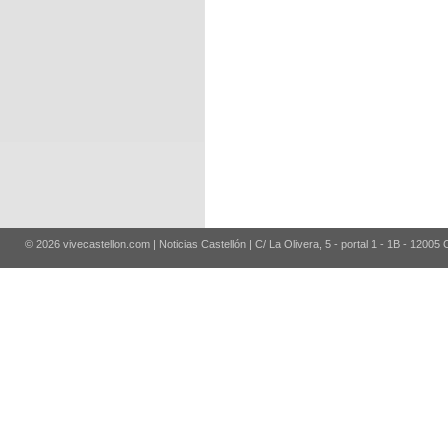
© 2026 vivecastellon.com | Noticias Castellón | C/ La Olivera, 5 - portal 1 - 1B - 12005 