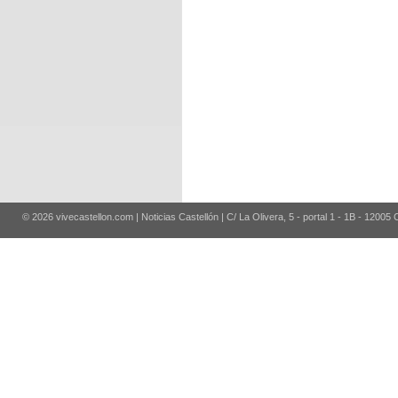
© 2026 vivecastellon.com | Noticias Castellón | C/ La Olivera, 5 - portal 1 - 1B - 12005 