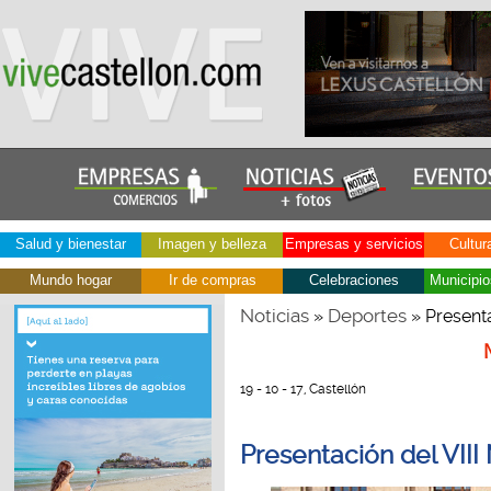
Salud y bienestar
Imagen y belleza
Empresas y servicios
Cultur
Mundo hogar
Ir de compras
Celebraciones
Municipio
Noticias
Deportes
»
» Presenta
19 - 10 - 17, Castellón
Presentación del VIII