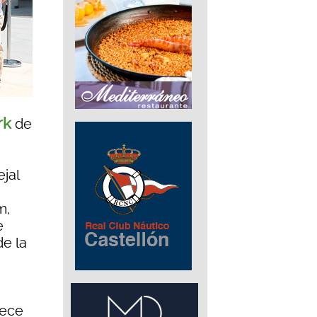
rk
de
jal
m,
e
de la
dece