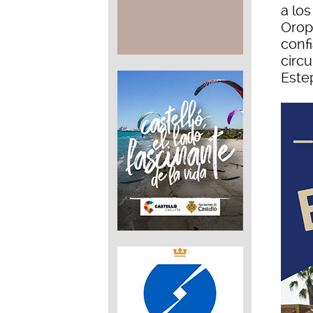
a lo
Orop
conf
circu
Este