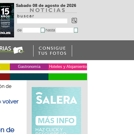
Sabado 08 de agosto de 2026
b u s c a r
de
hasta
a
Gastronomía
Hoteles y Alojamiento
ión de
« volver
ón de