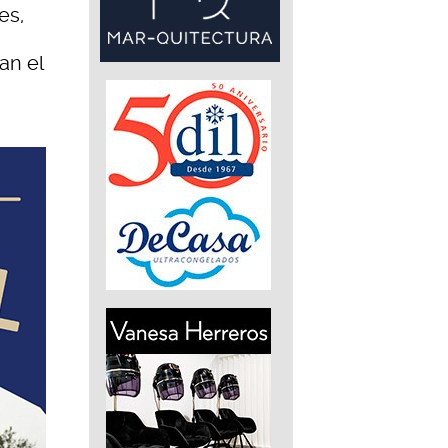
es,
an el