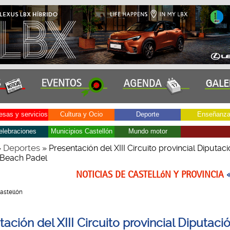
sas y servicios
Cultura y Ocio
Deporte
Enseñanz
elebraciones
Municipios Castellón
Mundo motor
Deportes
»
» Presentación del XIII Circuito provincial Diputac
 Beach Padel
NOTICIAS DE CASTELLóN Y PROVINCIA
Castellón
ación del XIII Circuito provincial Diputaci