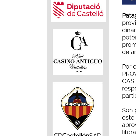
Pata
prov
dinam
poten
prom
de a
Por 
PROV
CAST
respe
parti
Son 
este 
apro
litor