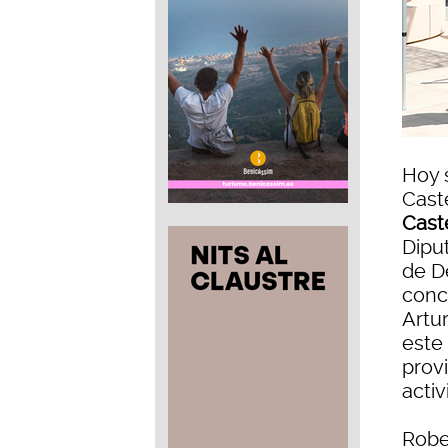
Hoy 
Caste
Cast
Dipu
de D
conc
Artur
este 
provi
activ
Robe