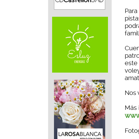
Para 
pist
podr
famil
Cuen
patr
este 
voley
amat
Nos 
Más 
www
Fotog