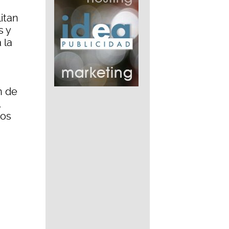
litan
s y
 la
n de
,
eos