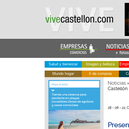
Salud y bienestar
Imagen y belleza
Empre
Mundo hogar
Ir de compras
C
Noticias
Castellón
28 - 06 - 22, 
Present