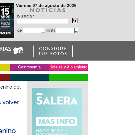
Viernes 07 de agosto de 2026
b u s c a r
de
hasta
a
Gastronomía
Hoteles y Alojamiento
enino del
« volver
enino