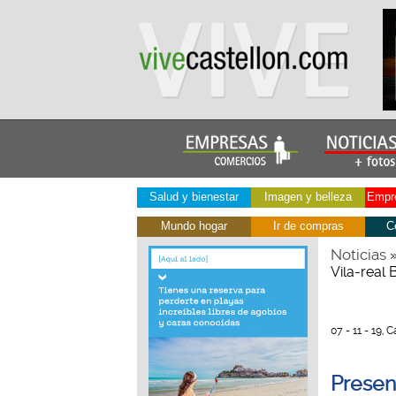
Salud y bienestar
Imagen y belleza
Empre
Mundo hogar
Ir de compras
C
Noticias
Vila-real
07 - 11 - 19, C
Presen