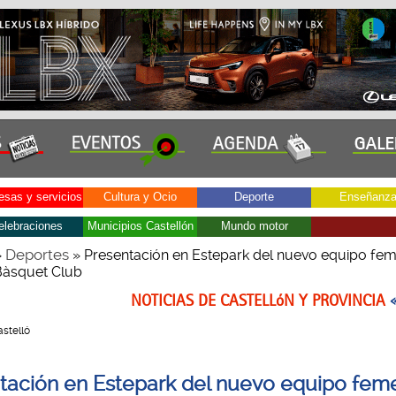
sas y servicios
Cultura y Ocio
Deporte
Enseñanz
elebraciones
Municipios Castellón
Mundo motor
Deportes
»
» Presentación en Estepark del nuevo equipo fem
 Bàsquet Club
NOTICIAS DE CASTELLóN Y PROVINCIA
astelló
tación en Estepark del nuevo equipo fem