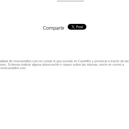
Compartir :
nalidad de vivecastellon.com es contar lo que sucede en Castellón y provincia a través de las
nes. Si desea realizar alguna observación o reparo sobre las mismas, envíe un correo a
@vivecastellon.com