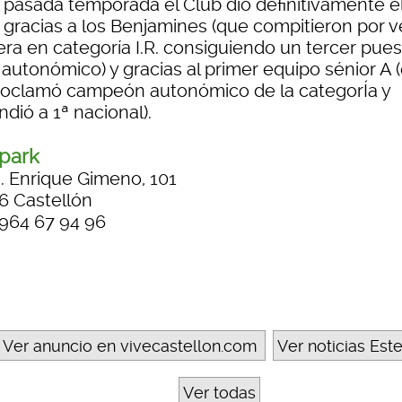
a pasada temporada el Club dio definitivamente e
o gracias a los Benjamines (que compitieron por v
era en categoría I.R. consiguiendo un tercer pues
 autonómico) y gracias al primer equipo sénior A 
roclamó campeón autonómico de la categorÍa y
dió a 1ª nacional).
park
. Enrique Gimeno, 101
6 Castellón
 964 67 94 96
Ver anuncio en vivecastellon.com
Ver noticias Est
Ver todas