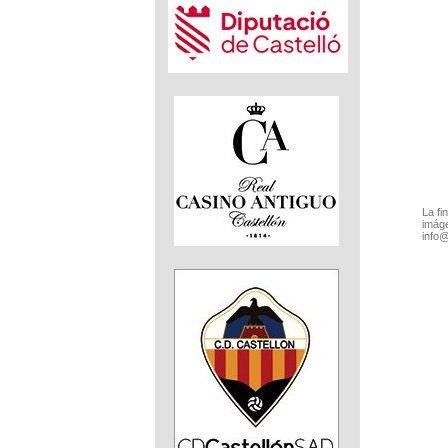
La fi
imáge
info