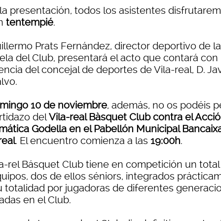
 la presentación, todos los asistentes disfrutare
un
tentempié
.
illermo Prats Fernández, director deportivo de la
ela del Club, presentará el acto que contará con 
encia del concejal de deportes de Vila-real, D. Ja
lvo.
mingo 10 de noviembre
, además, no os podéis p
rtidazo del
Vila-real Bàsquet Club contra el Acci
rmática Godella en el Pabellón Municipal Bancaix
real
. El encuentro comienza a las
19:00h
.
la-rel Básquet Club tiene en competición un total
quipos, dos de ellos séniors, integrados práctica
u totalidad por jugadoras de diferentes generaci
adas en el Club.