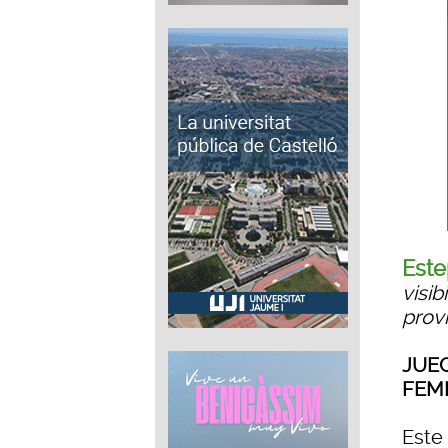
Este
visib
provi
JUE
FEM
Este