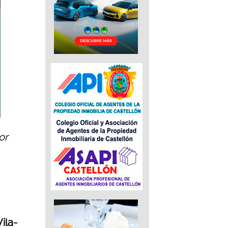
or
ila-