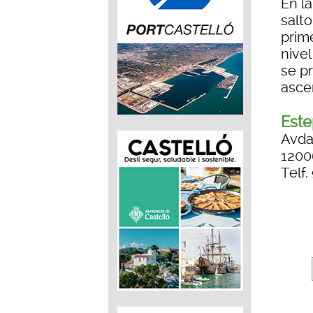
En l
salt
prim
nivel
se p
ascen
Este
Avda
1200
Telf.