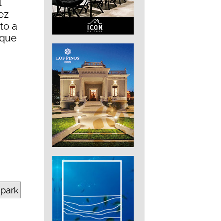
l
ez
to a
(que
epark