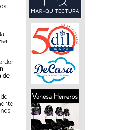
mos
la
vier
erder
ón
a de
 de
mente
ones