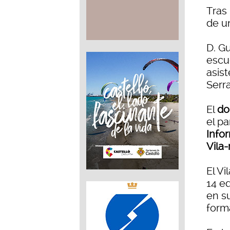
Tras
de 
D. Gu
escu
asist
Serra
El
do
el pa
Info
Vila-
El Vi
14 e
en s
form