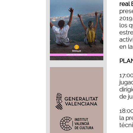
real
pres
2019
los 
estre
acti
en l
PLA
17:00
juga
dirig
de j
18:0
la p
técni