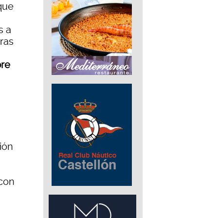
 que
s a
uras
bre
ión
 con