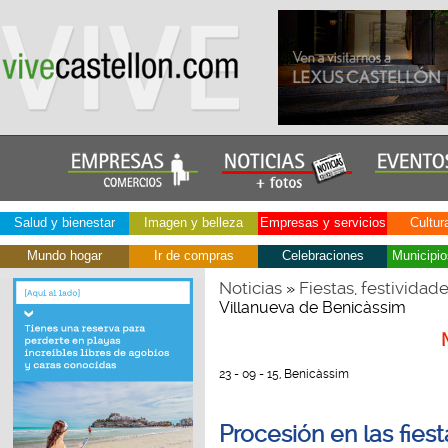
Salud y bienestar
Imagen y belleza
Empresas y servicios
Cultur
Mundo hogar
Ir de compras
Celebraciones
Municipio
Noticias
Fiestas, festividad
»
Villanueva de Benicàssim
23 - 09 - 15, Benicàssim
Procesión en las fies