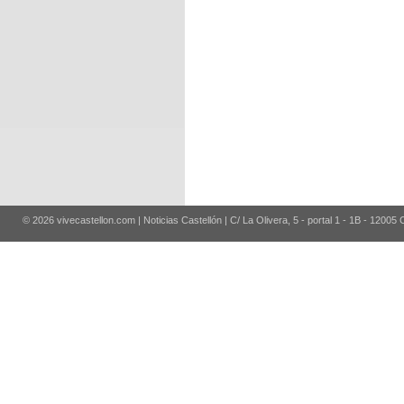
© 2026 vivecastellon.com | Noticias Castellón | C/ La Olivera, 5 - portal 1 - 1B - 12005 