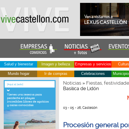
Salud y bienestar
Imagen y belleza
Empresas y servicios
Cultur
Mundo hogar
Ir de compras
Celebraciones
Municipio
Noticias
Fiestas, festividad
»
Basílica de Lidón
03 - 05 - 26, Castellón
Procesión general por