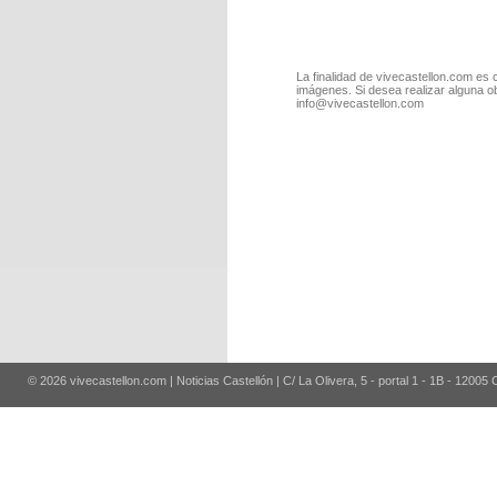
La finalidad de vivecastellon.com es 
imágenes. Si desea realizar alguna o
info@vivecastellon.com
© 2026 vivecastellon.com | Noticias Castellón | C/ La Olivera, 5 - portal 1 - 1B - 12005 