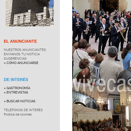
EL ANUNCIANTE
NUESTROS ANUNCIANTES
ENVÍANOS TU NOTICIA
SUGERENCIAS
» CÓMO ANUNCIARSE
DE INTERÉS
» GASTRONOMÍA
» ENTREVISTAS
» BUSCAR NOTICIAS
TELÉFONOS DE INTERÉS
Política de cookies