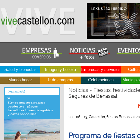
Salud y bienestar
Imagen y belleza
Empresas y servicios
Cultur
Mundo hogar
Ir de compras
Celebraciones
Municipio
Noticias
Fiestas, festividad
»
Segures de Benassal
20 - 06 - 13, Castellón, fiestas Benassal 20
Programa de fiestas d