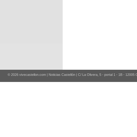
© 2026 vivecastellon.com | Noticias Castellón | C/ La Olivera, 5 - portal 1 - 1B - 12005 