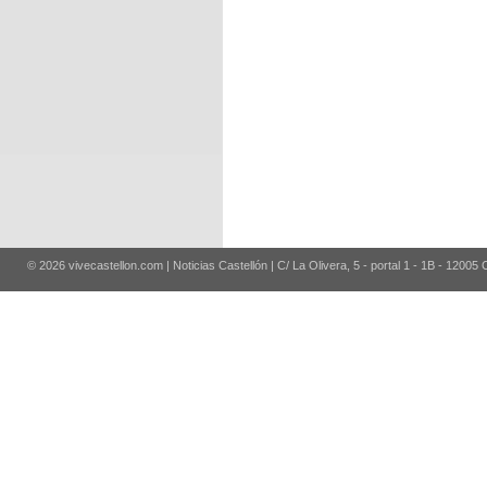
© 2026 vivecastellon.com | Noticias Castellón | C/ La Olivera, 5 - portal 1 - 1B - 12005 