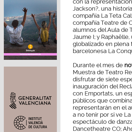
con la representació
Jackson?, una historia
compañía La Teta Calva
compañía Teatre de Ca
alumnos del Aula de T
Jaume I; y Raphaëlle
globalizado en plena 
barcelonesa La Conqu
Durante el mes de
no
Muestra de Teatro Re
disfrutar de siete esp
inauguración del Recl
con Emportats, un esp
públicos que combina 
representarán en el au
a no tenir por si ve L
espectáculo de danza
Dancetheatre CO; Aho