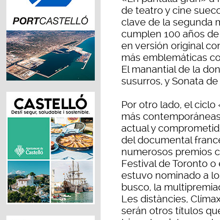
de teatro y cine suec
clave de la segunda m
cumplen 100 años de s
en versión original co
más emblemáticas com
El manantial de la donc
susurros, y Sonata de
Por otro lado, el cic
más contemporáneas, 
actual y comprometid
del documental franc
numerosos premios c
Festival de Toronto o 
estuvo nominado a los
busco, la multipremia
Les distàncies, Clímax
serán otros títulos q