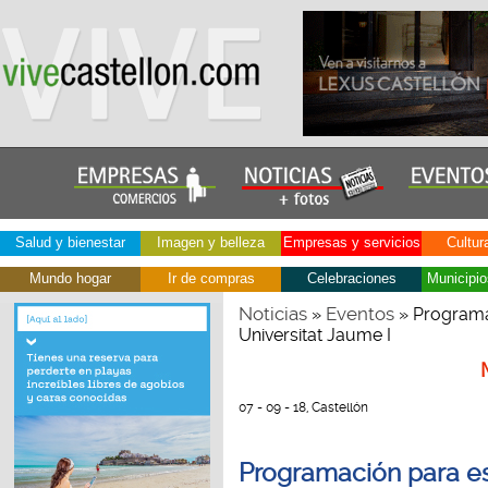
Salud y bienestar
Imagen y belleza
Empresas y servicios
Cultur
Mundo hogar
Ir de compras
Celebraciones
Municipio
Noticias
Eventos
»
» Programac
Universitat Jaume I
07 - 09 - 18, Castellón
Programación para es