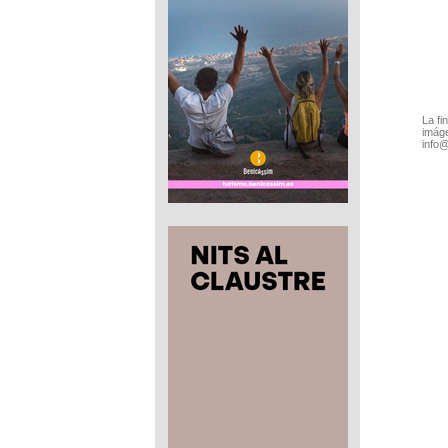
La fi
imáge
info