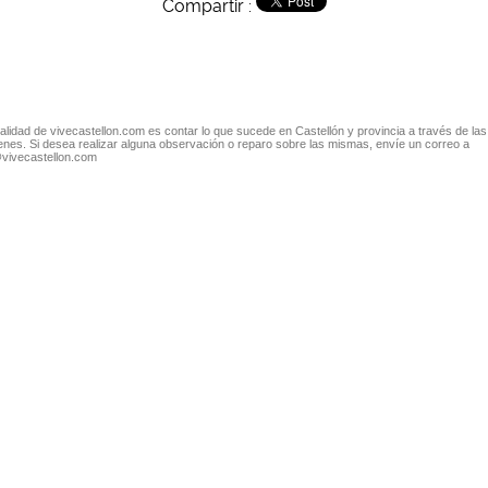
Compartir :
nalidad de vivecastellon.com es contar lo que sucede en Castellón y provincia a través de las
nes. Si desea realizar alguna observación o reparo sobre las mismas, envíe un correo a
@vivecastellon.com