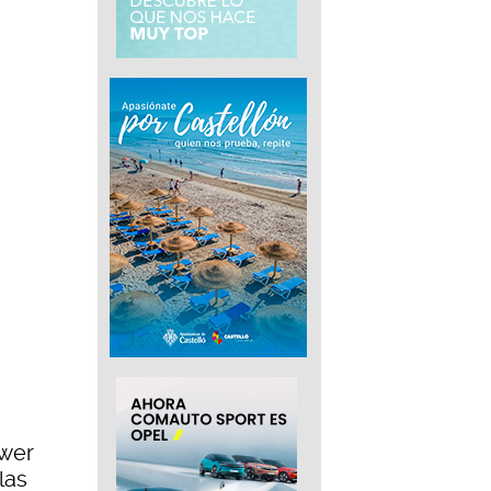
ower
las