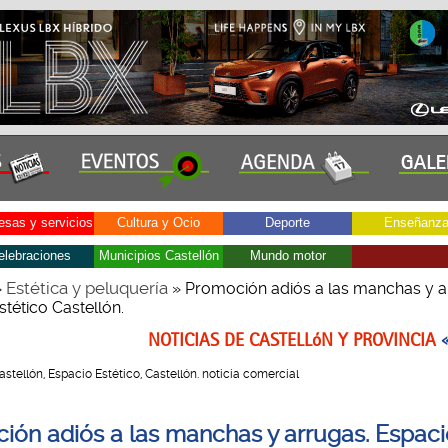
sas y servicios
Cultura y Ocio
Deporte
Enseñanz
elebraciones
Municipios Castellón
Mundo motor
Estética y peluquería
»
» Promoción adiós a las manchas y a
tético Castellón.
NOTICIAS DE CASTELLóN Y PROVINCIA
Castellón, Espacio Estético, Castellón. noticia comercial
ión adiós a las manchas y arrugas. Espaci