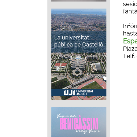
sesi
fantá
Infó
hasta
Espa
Plaza
Telf