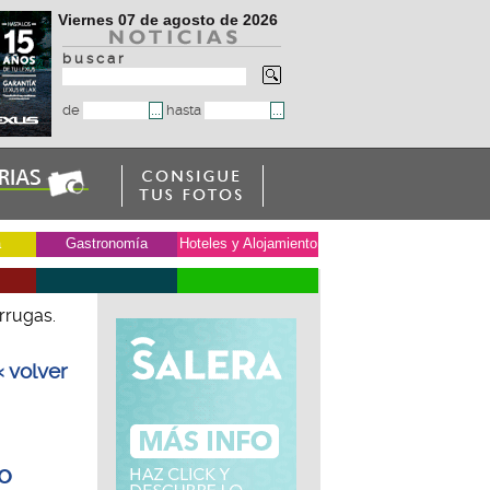
Viernes 07 de agosto de 2026
b u s c a r
de
hasta
a
Gastronomía
Hoteles y Alojamiento
rrugas.
« volver
o