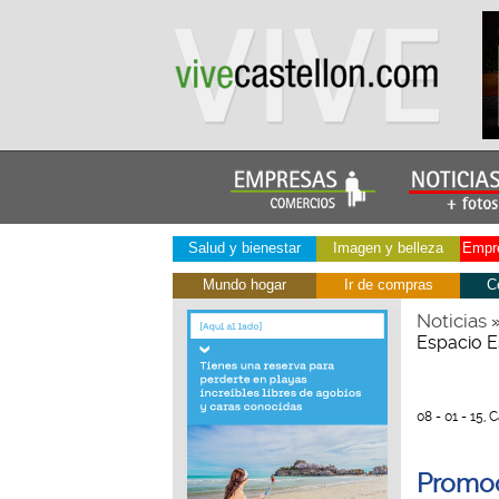
Salud y bienestar
Imagen y belleza
Empre
Mundo hogar
Ir de compras
C
Noticias
Espacio Es
08 - 01 - 15, 
Promoc