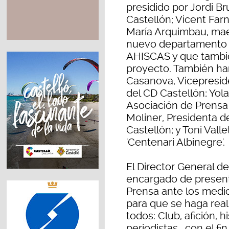
presidido por Jordi Br
Castellón; Vicent Farn
María Arquimbau, maes
nuevo departamento h
AHISCAS y que tambié
proyecto. También h
Casanova, Vicepresid
del CD Castellón; Yola
Asociación de Prensa 
Moliner, Presidenta d
Castellón; y Toni Vall
'Centenari Albinegre'.
El Director General del
encargado de present
Prensa ante los medi
para que se haga real
todos: Club, afición, 
periodistas… con el fi