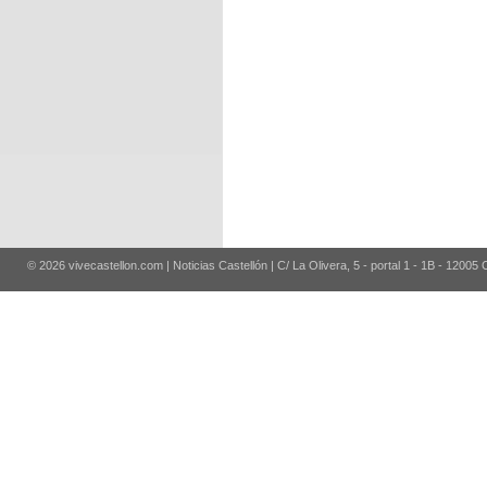
© 2026 vivecastellon.com | Noticias Castellón | C/ La Olivera, 5 - portal 1 - 1B - 12005 