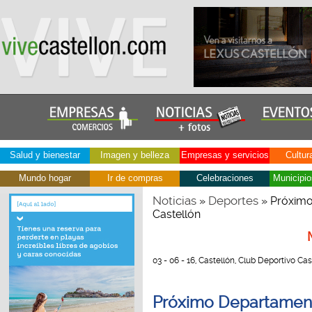
Salud y bienestar
Imagen y belleza
Empresas y servicios
Cultur
Mundo hogar
Ir de compras
Celebraciones
Municipio
Noticias
Deportes
»
» Próximo
Castellón
03 - 06 - 16, Castellón, Club Deportivo Cast
Próximo Departament