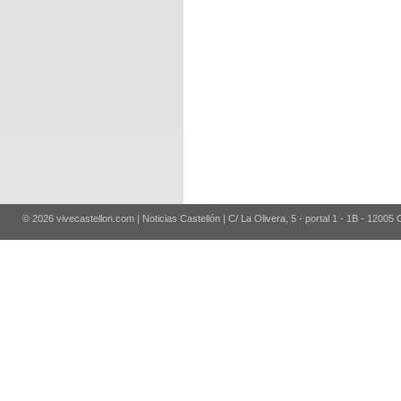
© 2026 vivecastellon.com | Noticias Castellón | C/ La Olivera, 5 - portal 1 - 1B - 12005 