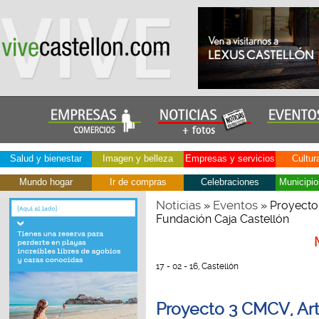
Salud y bienestar
Imagen y belleza
Empresas y servicios
Cultur
Mundo hogar
Ir de compras
Celebraciones
Municipio
Noticias
Eventos
»
» Proyecto
Fundación Caja Castellón
17 - 02 - 16, Castellón
Proyecto 3 CMCV, Ar