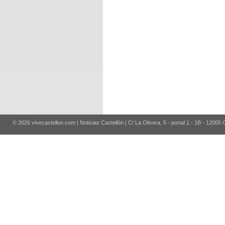
© 2026 vivecastellon.com | Noticias Castellón | C/ La Olivera, 5 - portal 1 - 1B - 12005 