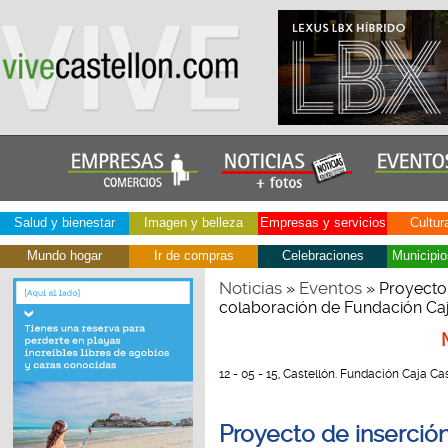
Salud y bienestar
Imagen y belleza
Empresas y servicios
Cultur
Mundo hogar
Ir de compras
Celebraciones
Municipio
Noticias
Eventos
»
» Proyecto 
colaboración de Fundación Caj
12 - 05 - 15, Castellón. Fundación Caja Ca
Proyecto de inserción