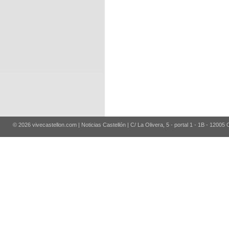
© 2026 vivecastellon.com | Noticias Castellón | C/ La Olivera, 5 - portal 1 - 1B - 12005 