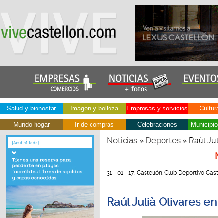
Salud y bienestar
Imagen y belleza
Empresas y servicios
Cultur
Mundo hogar
Ir de compras
Celebraciones
Municipio
Noticias
Deportes
»
» Raúl Jul
31 - 01 - 17, Castellón, Club Deportivo Cast
Raúl Julià Olivares e