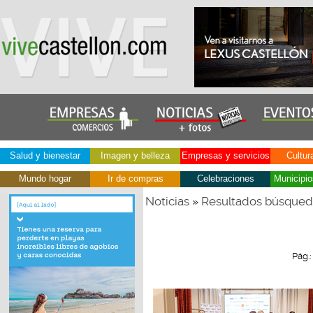
Salud y bienestar
Imagen y belleza
Empresas y servicios
Cultur
Mundo hogar
Ir de compras
Celebraciones
Municipio
Noticias
Resultados búsque
»
Pág.