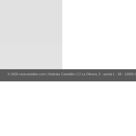
© 2026 vivecastellon.com | Noticias Castellón | C/ La Olivera, 5 - portal 1 - 1B - 12005 