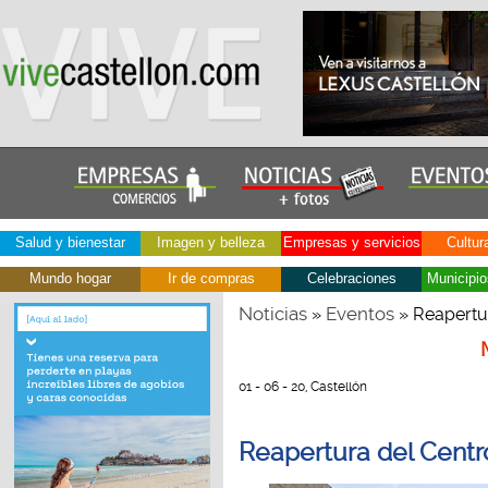
Salud y bienestar
Imagen y belleza
Empresas y servicios
Cultur
Mundo hogar
Ir de compras
Celebraciones
Municipio
Noticias
Eventos
»
» Reapertur
01 - 06 - 20, Castellón
Reapertura del Centr