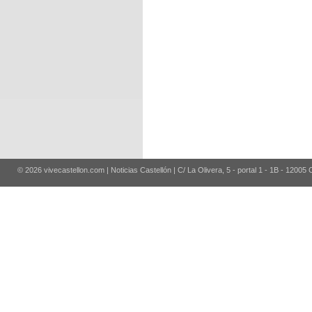
© 2026 vivecastellon.com | Noticias Castellón | C/ La Olivera, 5 - portal 1 - 1B - 12005 