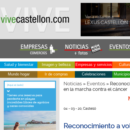
Salud y bienestar
Imagen y belleza
Empresas y servicios
Cultur
Mundo hogar
Ir de compras
Celebraciones
Municipio
Noticias
Eventos
»
» Reconoci
en la marcha contra el cáncer
04 - 03 - 20, Castelló
Reconocimiento a vol