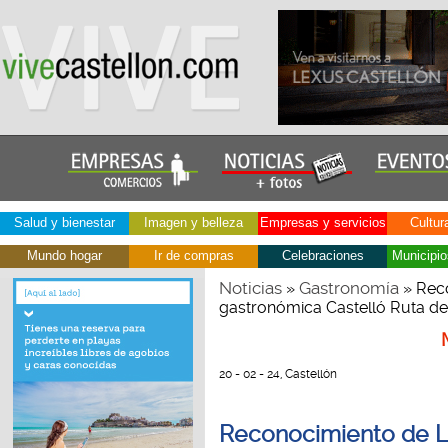
Salud y bienestar
Imagen y belleza
Empresas y servicios
Cultur
Mundo hogar
Ir de compras
Celebraciones
Municipio
Noticias
Gastronomía
»
» Reco
gastronómica Castelló Ruta d
20 - 02 - 24, Castellón
Reconocimiento de L´