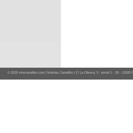
© 2026 vivecastellon.com | Noticias Castellón | C/ La Olivera, 5 - portal 1 - 1B - 12005 