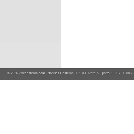
© 2026 vivecastellon.com | Noticias Castellón | C/ La Olivera, 5 - portal 1 - 1B - 12005 