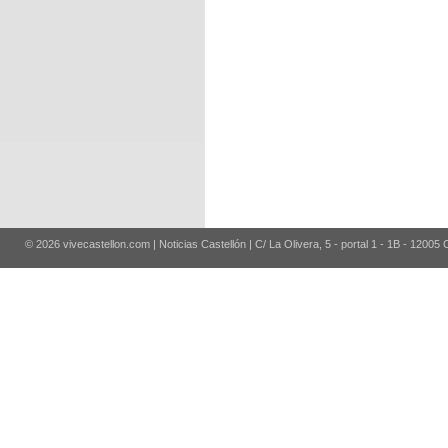
© 2026 vivecastellon.com | Noticias Castellón | C/ La Olivera, 5 - portal 1 - 1B - 12005 