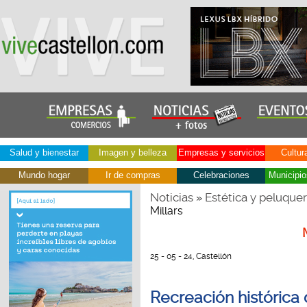
Salud y bienestar
Imagen y belleza
Empresas y servicios
Cultur
Mundo hogar
Ir de compras
Celebraciones
Municipio
Noticias
Estética y peluquer
»
Millars
25 - 05 - 24, Castellón
Recreación histórica d