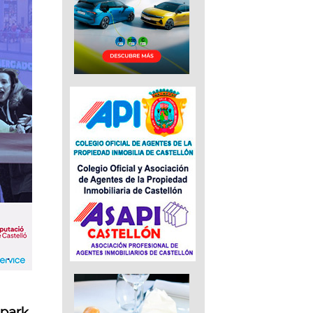
epark
,