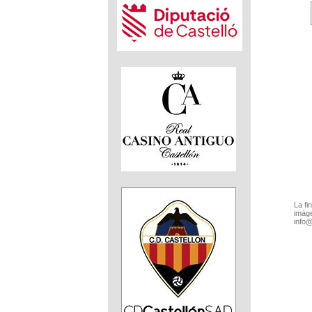
La fi
imáge
info