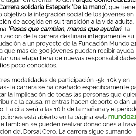
I Carrera solidaria Estepark ‘De la mano’
, que tiene
objetivo la integración social de los jóvenes en
ción de acogida en su transición a la vida adulta.
ema
‘Pasos que cambian, manos que ayudan
’, la
nización de la carrera destinará íntegramente su
udación a un proyecto de la Fundación Mundo 21
a que más de 300 jóvenes puedan recibir ayuda 
ntar una etapa llena de nuevas responsabilidades
fíos poco conocidos.
tres modalidades de participación -5k, 10k y en
jas- la carrera se ha diseñado específicamente p
itar la implicación de todas las personas que qui
ribuir a la causa, mientras hacen deporte o dan u
. La cita será a las 10 h de la mañana y el perio
mundo21
ripciones está abierto en la página web
e también se pueden realizar donaciones a trav
pción del Dorsal Cero. La carrera sigue sumando