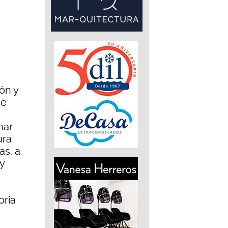
ón y
ue
nar
ura
as, a
y
oria