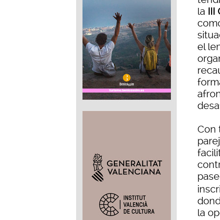
la
II
como 
situa
el l
orga
reca
form
afro
desa
Con 
pare
facil
cont
paseo
insc
dond
la o