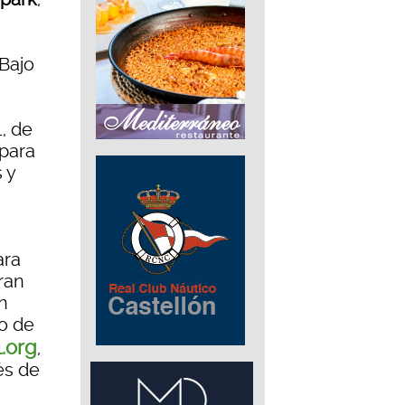
 Bajo
, de
para
 y
ara
eran
n
do de
.org
,
és de