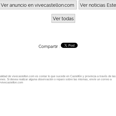
Ver anuncio en vivecastellon.com
Ver noticias Est
Ver todas
Compartir :
nalidad de vivecastellon.com es contar lo que sucede en Castellón y provincia a través de las
nes. Si desea realizar alguna observación o reparo sobre las mismas, envíe un correo a
@vivecastellon.com