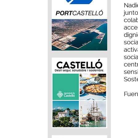
Nadie
junt
cola
acce
dign
soci
acti
soci
centr
sensi
Sost
Fuen