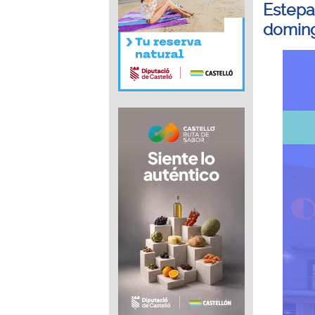
Estepar
doming