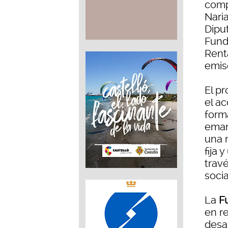
comp
Nari
Dipu
Fund
Rent
emiso
El p
el a
forma
emanc
una 
fija 
travé
socia
La
Fu
en r
desar