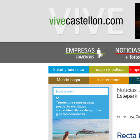
Salud y bienestar
Imagen y belleza
Empre
Mundo hogar
Ir de compras
C
Noticias
Estepark 
11 - 11 - 24, C
Recta f