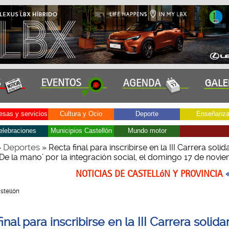
sas y servicios
Cultura y Ocio
Deporte
Enseñanz
elebraciones
Municipios Castellón
Mundo motor
Deportes
»
» Recta final para inscribirse en la III Carrera solid
‘De la mano’ por la integración social, el domingo 17 de novi
NOTICIAS DE CASTELLóN Y PROVINCIA
astellón
inal para inscribirse en la III Carrera solida