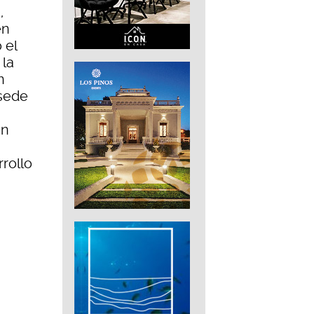
,
en
 el
 la
n
 sede
ón
rrollo