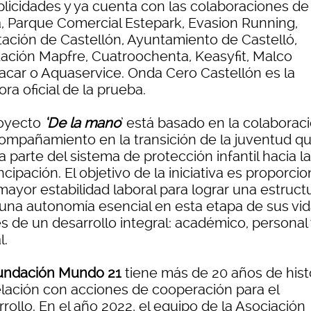
licidades y ya cuenta con las colaboraciones de
a, Parque Comercial Estepark, Evasion Running,
tación de Castellón, Ayuntamiento de Castelló,
ación Mapfre, Cuatroochenta, Keasyfit, Malco
acar o Aquaservice. Onda Cero Castellón es la
ra oficial de la prueba.
royecto
‘De la mano
’ está basado en la colaboraci
compañamiento en la transición de la juventud q
 parte del sistema de protección infantil hacia la
ipación. El objetivo de la iniciativa es proporcio
mayor estabilidad laboral para lograr una estruct
y una autonomía esencial en esta etapa de sus vid
s de un desarrollo integral: académico, personal 
l.
ndación Mundo 21
tiene más de 20 años de hist
elación con acciones de cooperación para el
rollo. En el año 2022, el equipo de la Asociación