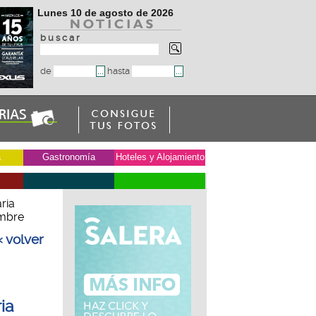
Lunes 10 de agosto de 2026
b u s c a r
de
hasta
a
Gastronomía
Hoteles y Alojamiento
aria
embre
« volver
ria