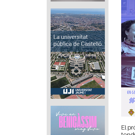
El p
tendr