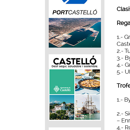
Clasi
Rega
1.- 
Cast
2.- 
3.- 
4.- 
5.- 
Trof
1.- 
2.- 
– En
4.- R