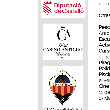
5.- 
Otra
Pesc
Araqu
Escu
Acti
Curs
conc
Pira
Poli
Pisci
el v
Cine
11 de
17 de
...........