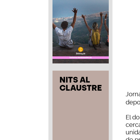
Jorn
depo
El d
cerca
unid
de p