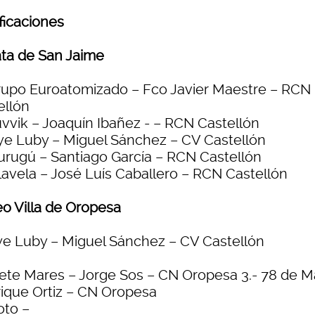
ficaciones
ta de San Jaime
Grupo Euroatomizado – Fco Javier Maestre – RCN
ellón
Tuvvik – Joaquín Ibañez - – RCN Castellón
Bye Luby – Miguel Sánchez – CV Castellón
Gurugú – Santiago García – RCN Castellón
Ulavela – José Luís Caballero – RCN Castellón
eo Villa de Oropesa
Bye Luby – Miguel Sánchez – CV Castellón
Siete Mares – Jorge Sos – CN Oropesa 3.- 78 de 
rique Ortiz – CN Oropesa
oto –