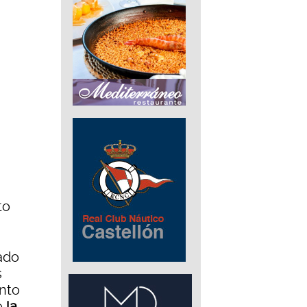
to
uado
s
unto
e
la