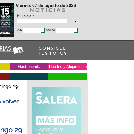
Viernes 07 de agosto de 2026
b u s c a r
de
hasta
a
Gastronomía
Hoteles y Alojamiento
mingo 29
« volver
ingo 29