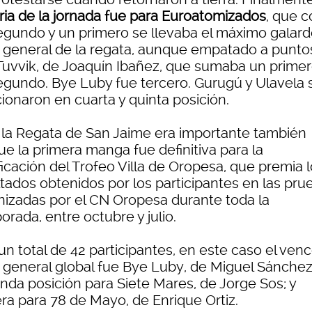
oria de la jornada fue para Euroatomizados
, que 
egundo y un primero se llevaba el máximo galar
a general de la regata, aunque empatado a punto
Tuvvik, de Joaquín Ibañez, que sumaba un primer
egundo. Bye Luby fue tercero. Gurugú y Ulavela 
ionaron en cuarta y quinta posición.
 la Regata de San Jaime era importante también
ue la primera manga fue definitiva para la
ficación del Trofeo Villa de Oropesa, que premia 
ltados obtenidos por los participantes en las pru
nizadas por el CN Oropesa durante toda la
rada, entre octubre y julio.
un total de 42 participantes, en este caso el ven
a general global fue Bye Luby, de Miguel Sánchez
nda posición para Siete Mares, de Jorge Sos; y
era para 78 de Mayo, de Enrique Ortiz.