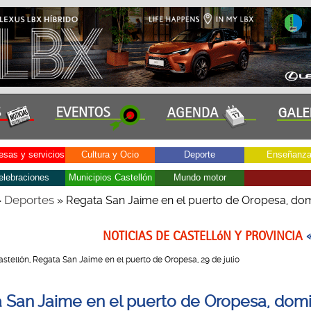
sas y servicios
Cultura y Ocio
Deporte
Enseñanz
elebraciones
Municipios Castellón
Mundo motor
Deportes
»
» Regata San Jaime en el puerto de Oropesa, do
NOTICIAS DE CASTELLóN Y PROVINCIA
 Castellón, Regata San Jaime en el puerto de Oropesa, 29 de julio
 San Jaime en el puerto de Oropesa, dom