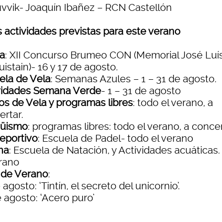
Tuvvik- Joaquín Ibañez – RCN Castellón
s actividades previstas para este verano
a
: XII Concurso Brumeo CON (Memorial José Luí
istain)- 16 y 17 de agosto.
ela de Vela
: Semanas Azules – 1 – 31 de agosto.
vidades Semana Verde
- 1 – 31 de agosto
os de Vela y programas libres
: todo el verano, a
ertar.
güismo
: programas libres: todo el verano, a concer
deportivo
: Escuela de Padel- todo el verano
na
: Escuela de Natación, y Actividades acuáticas
erano
 de Verano
:
 agosto: ‘Tintín, el secreto del unicornio’.
 agosto: ‘Acero puro’
..