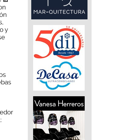
con
dón
s,
o y
se
los
ebas
cedor
;