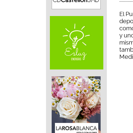
El P
depo
como
y uno
mism
tamb
Medi