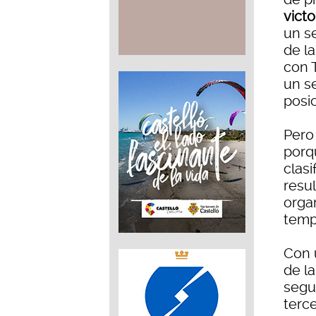
vict
un s
de l
con 
un s
posic
Pero
porq
clasi
resu
orga
tempo
Con 
de l
segu
terc