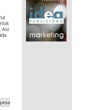
zul
ntal
 Así
ida
opesa