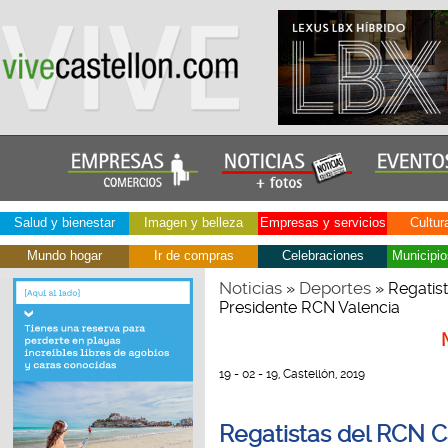
Salud y bienestar
Imagen y belleza
Empresas y servicios
Cultur
Mundo hogar
Ir de compras
Celebraciones
Municipio
Noticias
Deportes
»
» Regatist
Presidente RCN Valencia
19 - 02 - 19, Castellón, 2019
Regatistas del RCN Ca