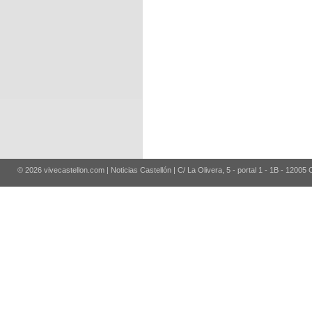
© 2026 vivecastellon.com | Noticias Castellón | C/ La Olivera, 5 - portal 1 - 1B - 12005 