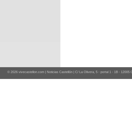
© 2026 vivecastellon.com | Noticias Castellón | C/ La Olivera, 5 - portal 1 - 1B - 12005 