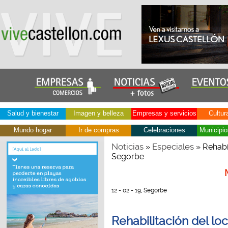
Salud y bienestar
Imagen y belleza
Empresas y servicios
Cultur
Mundo hogar
Ir de compras
Celebraciones
Municipio
Noticias
Especiales
»
» Rehabil
Segorbe
12 - 02 - 19, Segorbe
Rehabilitación del lo