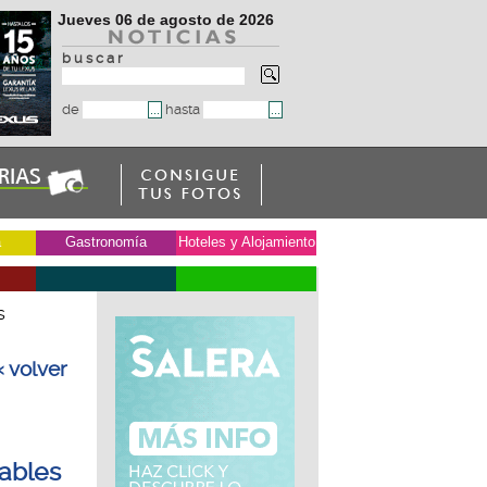
Jueves 06 de agosto de 2026
b u s c a r
de
hasta
a
Gastronomía
Hoteles y Alojamiento
s
« volver
sables