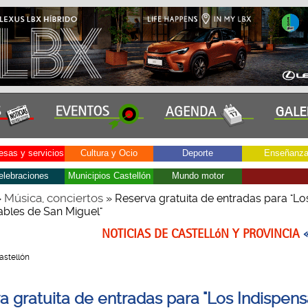
sas y servicios
Cultura y Ocio
Deporte
Enseñanz
elebraciones
Municipios Castellón
Mundo motor
Música, conciertos
»
» Reserva gratuita de entradas para "Lo
ables de San Miguel"
NOTICIAS DE CASTELLóN Y PROVINCIA
Castellón
a gratuita de entradas para "Los Indispen