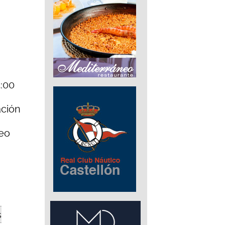
5:00
ación
reo
s