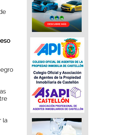
 de
ceso
negro
das
tre
 la