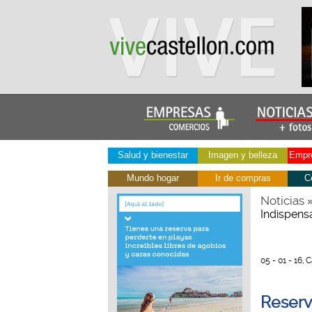
Salud y bienestar
Imagen y belleza
Empre
Mundo hogar
Ir de compras
C
Noticias
Indispens
05 - 01 - 16, 
Reserv