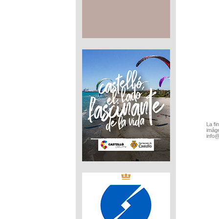
La fi
imáge
info