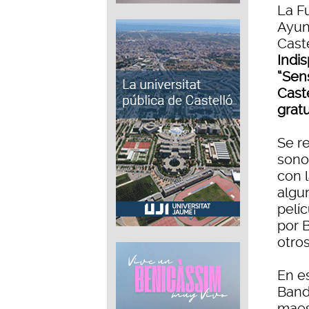
La F
Ayun
Cast
Indi
“Sen
Caste
gratu
Se re
sonor
con 
algu
pelí
por 
otros
En e
Banda
maes