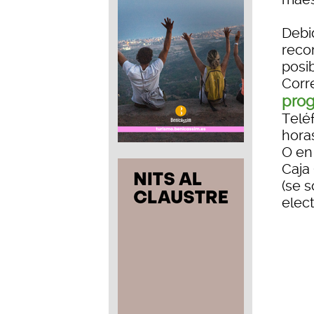
Debid
reco
posib
Corr
prog
Teléf
hora
O en
Caja 
(se s
elec