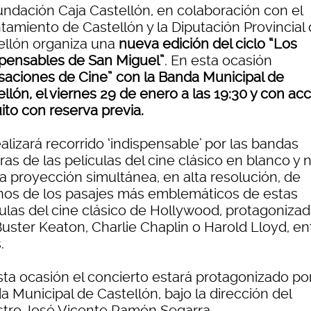
undación Caja Castellón, en colaboración con el
tamiento de Castellón y la Diputación Provincial
ellón organiza una
nueva edición del ciclo “Los
spensables de San Miguel”
. En esta ocasión
saciones de Cine” con la Banda Municipal de
llón, el viernes 29 de enero a las 19:30 y con ac
ito con reserva previa.
alizará recorrido ‘indispensable’ por las bandas
as de las películas del cine clásico en blanco y 
la proyección simultánea, en alta resolución, de
nos de los pasajes más emblemáticos de estas
culas del cine clásico de Hollywood, protagoniza
Buster Keaton, Charlie Chaplin o Harold Lloyd, en
.
sta ocasión el concierto estará protagonizado por
 Municipal de Castellón, bajo la dirección del
tro José Vicente Ramón Segarra.